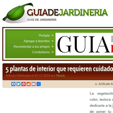
GUÍA DE JARDINERÍA
Portada
Agregar a favoritos
Recomendar a tus amigos
Contáctanos
5 plantas de interior que requieren cuidado
Artículo Publicado el 03.12.2019 por
Flavia
Facebook
Twitter
Pinterest
Reddit
Email
Compartir
Artículo A
La vegetació
color, textura
dedicarte a la 
de poner t