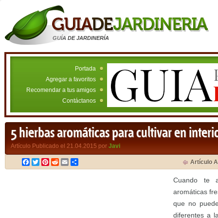
GUÍA DE JARDINERÍA
Portada
Agregar a favoritos
Recomendar a tus amigos
Contáctanos
5 hierbas aromáticas para cultivar en interi
Artículo Publicado el 21.04.2015 por
Javi
Facebook
Twitter
Pinterest
Reddit
Email
Compartir
Artículo A
Cuando te a
aromáticas fre
que no puedes
diferentes a 