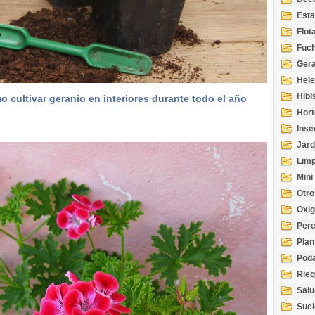
Esta
Acuá
Flot
Fuch
Gera
Hel
Hibi
 cultivar geranio en interiores durante todo el año
Hort
Inse
Jard
Limp
Mini
Otro
Oxi
Per
Plan
Pod
Rie
Salu
tem
Suel