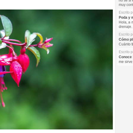
no se si 
muy cont
Escrito 
Poda y m
Hola, a 
drenaje. 
Escrito 
Cómo pla
Cuánto t
Escrito 
Conoce l
me sirve