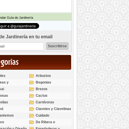
dar Guía de Jardinería
de Jardinería en tu email
egorías
les
Arbustos
eas y
Begonias
odendros
sai
Brezos
bosas
Cactus
elias
Carnívoras
ed
Claveles y Clavelinas
santemos
Cuidado
ivo
De Ribera o
Palustres
ración y Diseño
Enredaderas y