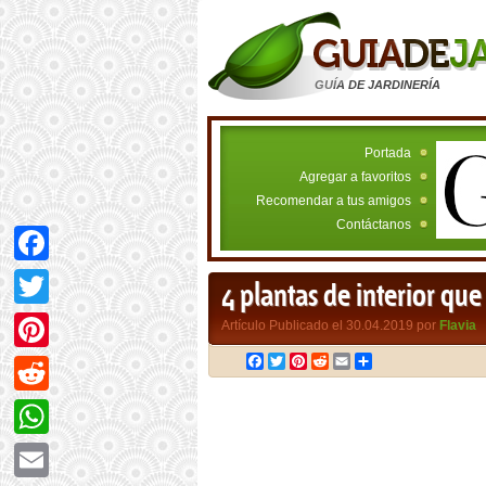
GUÍA DE JARDINERÍA
Portada
Agregar a favoritos
Recomendar a tus amigos
Contáctanos
Facebook
4 plantas de interior qu
Twitter
Artículo Publicado el 30.04.2019 por
Flavia
Facebook
Twitter
Pinterest
Reddit
Email
Compartir
Pinterest
Reddit
WhatsApp