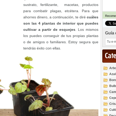
sustrato, fertilizante, macetas, productos
para combatir plagas, etcétera. Para que
Recomen
ahorres dinero, a continuación, te diré
cuáles
son las 4 plantas de interior que puedes
cultivar a partir de esquejes
. Los mismos
Guía 
los puedes conseguir de tus propias plantas
o de amigos o familiares. Estoy segura que
tendrás éxito con ellas.
Cat
Arbo
Azal
Rod
Bon
Bul
Cam
Cep
Cri
Cult
Deco