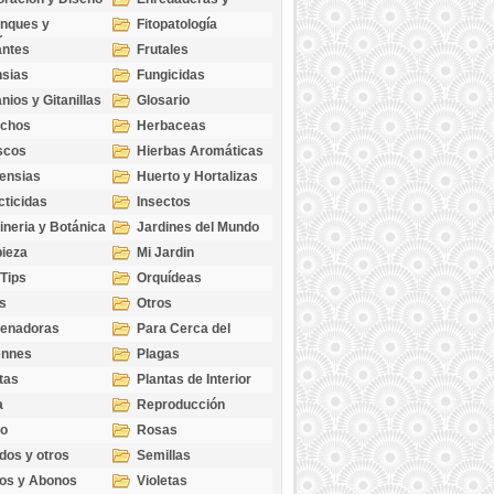
cubresuelos
nques y
Fitopatología
ticas
antes
Frutales
sias
Fungicidas
nios y Gitanillas
Glosario
echos
Herbaceas
scos
Hierbas Aromáticas
ensias
Huerto y Hortalizas
cticidas
Insectos
ineria y Botánica
Jardines del Mundo
ieza
Mi Jardin
 Tips
Orquídeas
s
Otros
genadoras
Para Cerca del
Estanque
ennes
Plagas
tas
Plantas de Interior
a
Reproducción
go
Rosas
dos y otros
Semillas
as
os y Abonos
Violetas