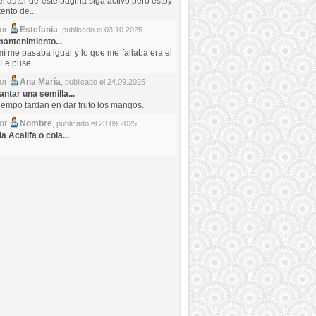
el autor de este pagina siga activo pero estoy
ento de...
por
Estefania
,
publicado el 03.10.2025
antenimiento...
mí me pasaba igual y lo que me fallaba era el
Le puse...
por
Ana María
,
publicado el 24.09.2025
ntar una semilla...
iempo tardan en dar fruto los mangos.
por
Nombre
,
publicado el 23.09.2025
a Acalifa o cola...