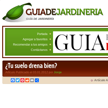
GUÍA DE JARDINERÍA
Portada
Agregar a favoritos
Recomendar a tus amigos
Contáctanos
¿Tu suelo drena bien?
Artículo Publicado el 03.01.2012 por
Jorge
Facebook
Twitter
Pinterest
Reddit
Email
Compartir
Artículo A