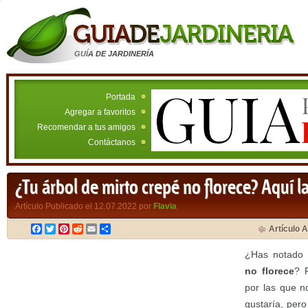
GUÍA DE JARDINERÍA
Portada
Agregar a favoritos
Recomendar a tus amigos
Contáctanos
¿Tu árbol de mirto crepé no florece? Aquí l
Artículo Publicado el 12.07.2022 por
Flavia
Facebook
Twitter
Pinterest
Reddit
Email
Compartir
Artículo A
¿Has notado
no florece
? 
por las que n
gustaría, per