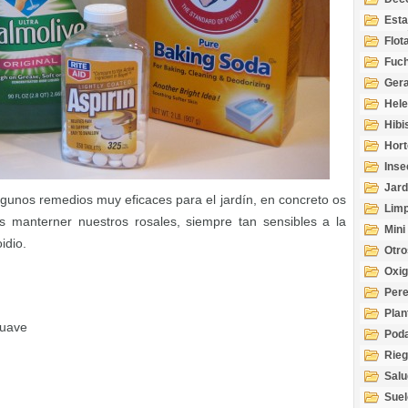
Esta
Acuá
Flot
Fuch
Gera
Hel
Hibi
Hort
Inse
Jard
unos remedios muy eficaces para el jardín, en concreto os
Limp
s manterner nuestros rosales, siempre tan sensibles a la
Mini
idio.
Otro
Oxi
Per
Plan
suave
Pod
Rie
Salu
tem
Suel