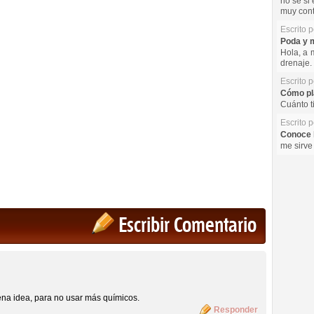
no se si 
muy cont
Escrito 
Poda y m
Hola, a 
drenaje. 
Escrito 
Cómo pla
Cuánto t
Escrito 
Conoce l
me sirve
Escribir Comentario
ena idea, para no usar más químicos.
Responder