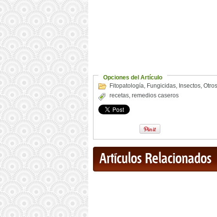
Opciones del Artículo
Fitopatología
,
Fungicidas
,
Insectos
,
Otro
recetas
,
remedios caseros
Artículos Relacionados