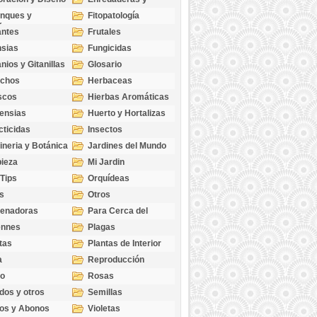
cubresuelos
nques y
Fitopatología
ticas
antes
Frutales
sias
Fungicidas
nios y Gitanillas
Glosario
echos
Herbaceas
scos
Hierbas Aromáticas
ensias
Huerto y Hortalizas
cticidas
Insectos
ineria y Botánica
Jardines del Mundo
ieza
Mi Jardin
 Tips
Orquídeas
s
Otros
genadoras
Para Cerca del
Estanque
ennes
Plagas
tas
Plantas de Interior
a
Reproducción
go
Rosas
dos y otros
Semillas
as
os y Abonos
Violetas