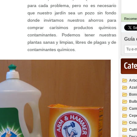
para cada problema, pero no es necesario
que nuestro jardín sea un pozo sin fondo
Recomen
donde invirtamos nuestros ahorros para
comprar carísimos productos químicos
contaminantes. Podemos tener nuestras
Guía 
plantas sanas y limpias, libres de plagas y de
contaminantes químicos.
Cat
Arbo
Azal
Rod
Bon
Bul
Cam
Cep
Cri
Cult
Deco