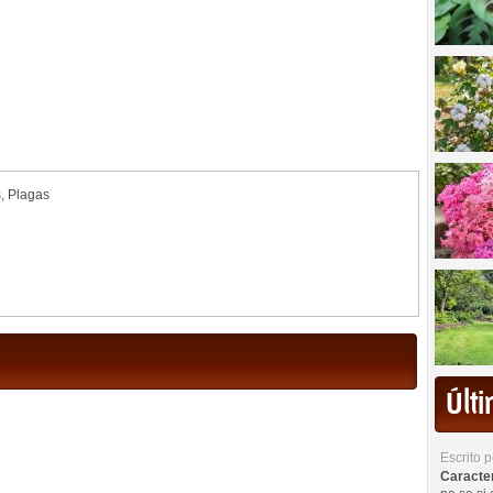
s
,
Plagas
Últ
Escrito 
Caracterí