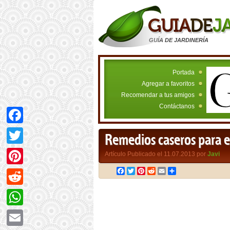
GUÍA DE JARDINERÍA
Portada
Agregar a favoritos
Recomendar a tus amigos
Contáctanos
Facebook
Remedios caseros para el
Twitter
Artículo Publicado el 11.07.2013 por
Javi
Facebook
Twitter
Pinterest
Reddit
Email
Compartir
Pinterest
Reddit
WhatsApp