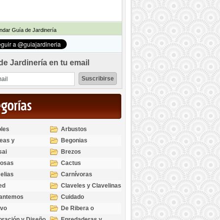
dar Guía de Jardinería
de Jardinería en tu email
egorías
les
Arbustos
eas y
Begonias
odendros
sai
Brezos
bosas
Cactus
elias
Carnívoras
ed
Claveles y Clavelinas
santemos
Cuidado
ivo
De Ribera o
Palustres
ración y Diseño
Enredaderas y