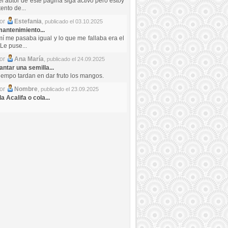
el autor de este pagina siga activo pero estoy
ento de...
por
Estefania
,
publicado el 03.10.2025
antenimiento...
mí me pasaba igual y lo que me fallaba era el
Le puse...
por
Ana María
,
publicado el 24.09.2025
ntar una semilla...
iempo tardan en dar fruto los mangos.
por
Nombre
,
publicado el 23.09.2025
a Acalifa o cola...