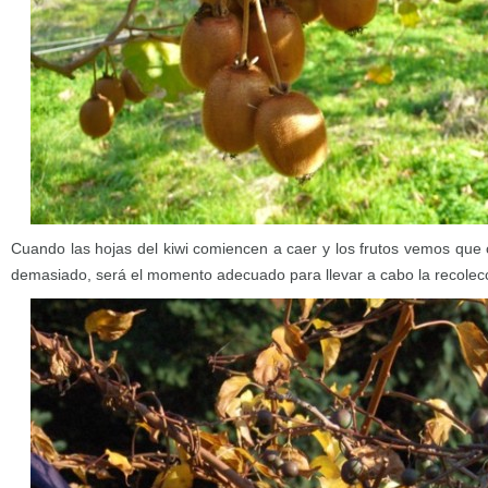
Cuando las hojas del kiwi comiencen a caer y los frutos vemos que 
demasiado, será el momento adecuado para llevar a cabo la recolec