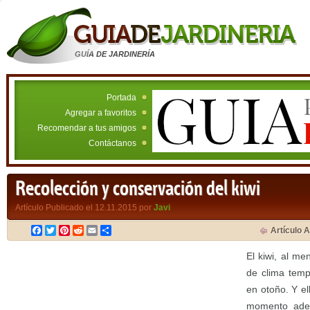
GUÍA DE JARDINERÍA
Portada
Agregar a favoritos
Recomendar a tus amigos
Contáctanos
Recolección y conservación del kiwi
Artículo Publicado el 12.11.2015 por
Javi
Facebook
Twitter
Pinterest
Reddit
Email
Compartir
Artículo A
El kiwi, al m
de clima temp
en otoño. Y e
momento adec