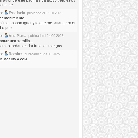
el autor de este pagina siga activo pero estoy
ento de...
por
Estefania
,
publicado el 03.10.2025
antenimiento...
mí me pasaba igual y lo que me fallaba era el
Le puse...
por
Ana María
,
publicado el 24.09.2025
ntar una semilla...
iempo tardan en dar fruto los mangos.
por
Nombre
,
publicado el 23.09.2025
a Acalifa o cola...