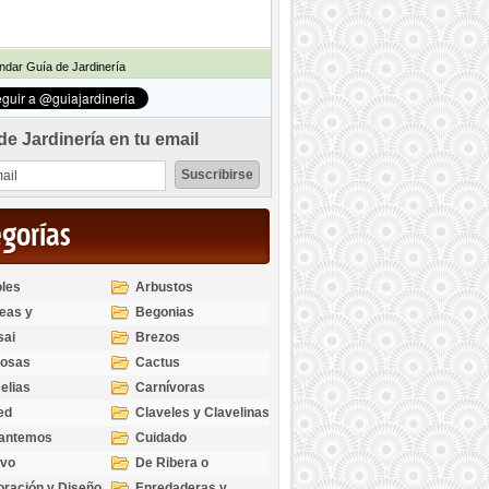
dar Guía de Jardinería
de Jardinería en tu email
egorías
les
Arbustos
eas y
Begonias
odendros
sai
Brezos
bosas
Cactus
elias
Carnívoras
ed
Claveles y Clavelinas
santemos
Cuidado
ivo
De Ribera o
Palustres
ración y Diseño
Enredaderas y