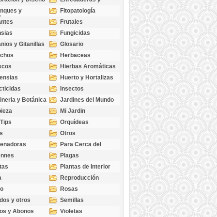
cubresuelos
nques y
Fitopatología
ticas
antes
Frutales
sias
Fungicidas
nios y Gitanillas
Glosario
echos
Herbaceas
scos
Hierbas Aromáticas
ensias
Huerto y Hortalizas
cticidas
Insectos
ineria y Botánica
Jardines del Mundo
ieza
Mi Jardin
 Tips
Orquídeas
s
Otros
genadoras
Para Cerca del
Estanque
ennes
Plagas
tas
Plantas de Interior
a
Reproducción
go
Rosas
dos y otros
Semillas
as
os y Abonos
Violetas