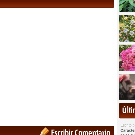
Últ
Escrito 
Escribir Comentario
Caracterí