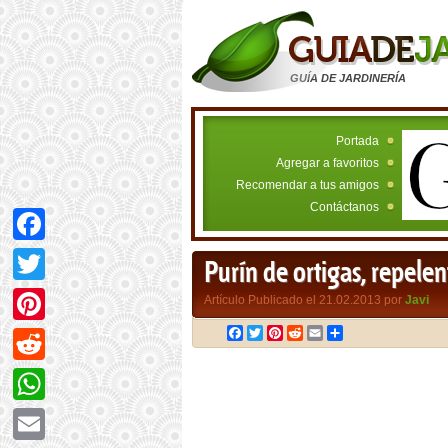
GUÍA DE JARDINERÍA
Portada
Agregar a favoritos
Recomendar a tus amigos
Contáctanos
Facebook
Purín de ortigas, repelent
Twitter
Artículo Publicado el 21.02.2013 por
Javi
Facebook
Twitter
Pinterest
Reddit
Email
Compartir
Pinterest
Reddit
WhatsApp