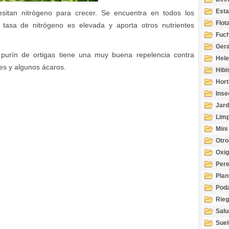
Esta
sitan nitrógeno para crecer. Se encuentra en todos los
Acuá
Flot
la tasa de nitrógeno es elevada y aporta otros nutrientes
Fuch
Gera
purín de ortigas tiene una muy buena repelencia contra
Hel
es y algunos ácaros.
Hibi
Hort
Inse
Jard
Limp
Mini
Otro
Oxi
Per
Plan
Pod
Rie
Salu
tem
Suel