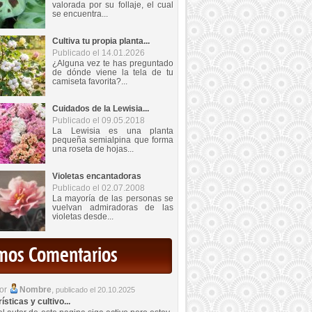
valorada por su follaje, el cual
se encuentra...
Cultiva tu propia planta...
Publicado el 14.01.2026
¿Alguna vez te has preguntado
de dónde viene la tela de tu
camiseta favorita?...
Cuidados de la Lewisia...
Publicado el 09.05.2018
La Lewisia es una planta
pequeña semialpina que forma
una roseta de hojas...
Violetas encantadoras
Publicado el 02.07.2008
La mayoría de las personas se
vuelvan admiradoras de las
violetas desde...
imos Comentarios
por
Nombre
,
publicado el 20.10.2025
sticas y cultivo...