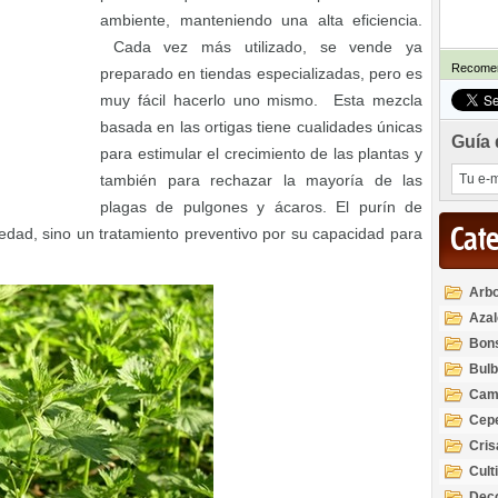
ambiente, manteniendo una alta eficiencia.
Cada vez más utilizado, se vende ya
Recomen
preparado en tiendas especializadas, pero es
muy fácil hacerlo uno mismo. Esta mezcla
basada en las ortigas tiene cualidades únicas
Guía 
para estimular el crecimiento de las plantas y
también para rechazar la mayoría de las
plagas de pulgones y ácaros. El purín de
Cat
edad, sino un tratamiento preventivo por su capacidad para
Arbo
Azal
Rod
Bon
Bul
Cam
Cep
Cri
Cult
Deco