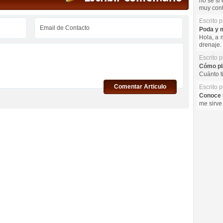
no se si 
muy cont
Escrito 
Poda y m
Hola, a 
drenaje. 
Escrito 
Cómo pla
Cuánto t
Comentar Articulo
Escrito 
Conoce l
me sirve