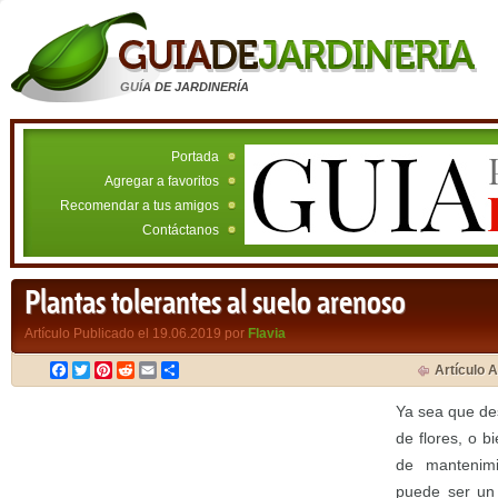
GUÍA DE JARDINERÍA
Portada
Agregar a favoritos
Recomendar a tus amigos
Contáctanos
Plantas tolerantes al suelo arenoso
Artículo Publicado el 19.06.2019 por
Flavia
Facebook
Twitter
Pinterest
Reddit
Email
Compartir
Artículo A
Ya sea que de
de flores, o b
de mantenimi
puede ser un 