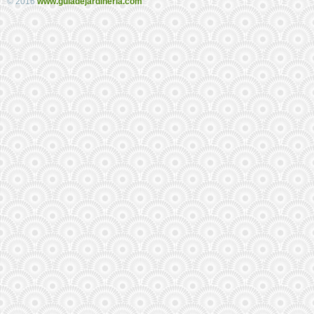
© 2016
www.guiadejardineria.com