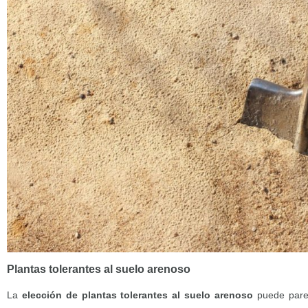
Plantas tolerantes al suelo arenoso
La
elección de
plantas tolerantes al suelo arenoso
puede parec