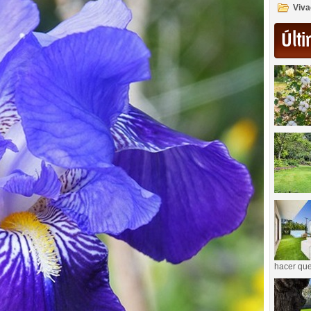
Viva
Últi
hacer que