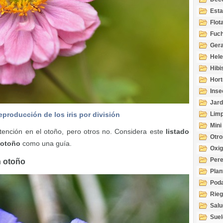
Esta
Acuá
Flot
Fuch
Gera
Hel
Hibi
Hort
Inse
Jard
eproducción de los iris por división
Limp
Mini
atención en el otoño, pero otros no. Considera este
listado
Otro
 otoño
como una guía.
Oxi
Per
n otoño
Plan
Pod
Rie
Salu
tem
Suel