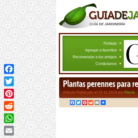
GUÍA DE JARDINERÍA
Portada
Agregar a favoritos
Recomendar a tus amigos
Contáctanos
Facebook
Plantas perennes para r
Twitter
Artículo Publicado el 15.11.2018 por
Flavia
Facebook
Twitter
Pinterest
Reddit
Email
Compartir
Pinterest
Reddit
WhatsApp