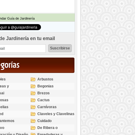
dar Guía de Jardinería
de Jardinería en tu email
egorías
les
Arbustos
eas y
Begonias
odendros
sai
Brezos
bosas
Cactus
elias
Carnívoras
ed
Claveles y Clavelinas
santemos
Cuidado
ivo
De Ribera o
Palustres
ración y Diseño
Enredaderas y