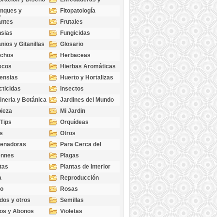
cubresuelos
nques y
Fitopatología
ticas
antes
Frutales
sias
Fungicidas
nios y Gitanillas
Glosario
echos
Herbaceas
scos
Hierbas Aromáticas
ensias
Huerto y Hortalizas
cticidas
Insectos
ineria y Botánica
Jardines del Mundo
ieza
Mi Jardin
 Tips
Orquídeas
s
Otros
genadoras
Para Cerca del
Estanque
ennes
Plagas
tas
Plantas de Interior
a
Reproducción
go
Rosas
dos y otros
Semillas
as
os y Abonos
Violetas