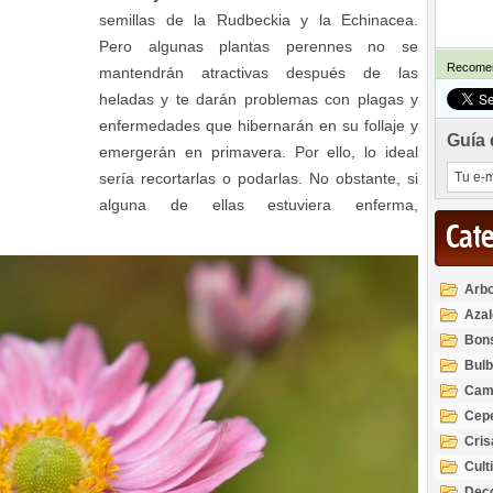
semillas de la Rudbeckia y la Echinacea.
Pero algunas plantas perennes no se
Recomen
mantendrán atractivas después de las
heladas y te darán problemas con plagas y
enfermedades que hibernarán en su follaje y
Guía 
emergerán en primavera. Por ello, lo ideal
sería recortarlas o podarlas. No obstante, si
alguna de ellas estuviera enferma,
Cat
Arbo
Azal
Rod
Bon
Bul
Cam
Cep
Cri
Cult
Deco