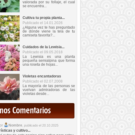
valorada por su follaje, el cual
se encuentra...
Cultiva tu propia planta...
Publicado el 14.01.2026
¿Alguna vez te has preguntado
de dónde viene la tela de tu
camiseta favorita?...
Cuidados de la Lewisia...
Publicado el 09.05.2018
La Lewisia es una planta
pequeña semialpina que forma
una roseta de hojas...
Violetas encantadoras
Publicado el 02.07.2008
La mayoría de las personas se
vuelvan admiradoras de las
violetas desde...
imos Comentarios
por
Nombre
,
publicado el 20.10.2025
sticas y cultivo...