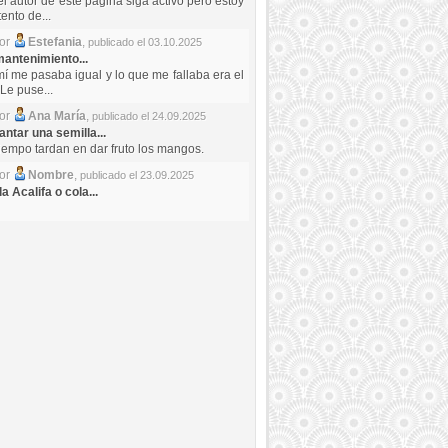
el autor de este pagina siga activo pero estoy
ento de...
por
Estefania
,
publicado el 03.10.2025
antenimiento...
mí me pasaba igual y lo que me fallaba era el
Le puse...
por
Ana María
,
publicado el 24.09.2025
ntar una semilla...
iempo tardan en dar fruto los mangos.
por
Nombre
,
publicado el 23.09.2025
a Acalifa o cola...