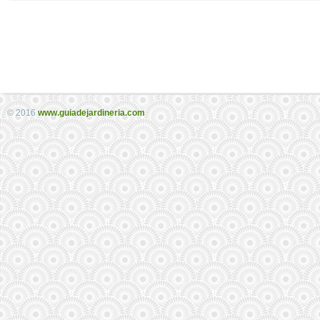
© 2016
www.guiadejardineria.com