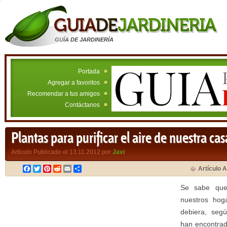
GUÍA DE JARDINERÍA
Portada
Agregar a favoritos
Recomendar a tus amigos
Contáctanos
Plantas para purificar el aire de nuestra cas
Artículo Publicado el 13.11.2012 por
Javi
Facebook
Twitter
Pinterest
Reddit
Email
Compartir
Artículo A
Se sabe que
nuestros hog
debiera, segú
han encontrad