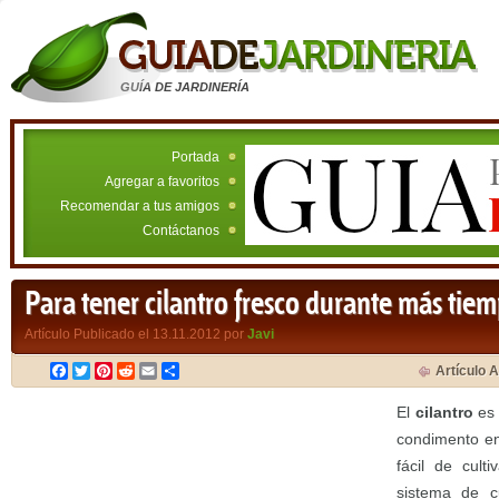
GUÍA DE JARDINERÍA
Portada
Agregar a favoritos
Recomendar a tus amigos
Contáctanos
Para tener cilantro fresco durante más tie
Artículo Publicado el 13.11.2012 por
Javi
Facebook
Twitter
Pinterest
Reddit
Email
Compartir
Artículo A
El
cilantro
es 
condimento en
fácil de cult
sistema de cu