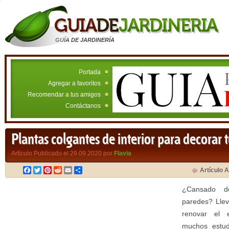
GUÍA DE JARDINERÍA
Portada
Agregar a favoritos
Recomendar a tus amigos
Contáctanos
Plantas colgantes de interior para decorar 
Artículo Publicado el 29.09.2020 por
Flavia
Facebook
Twitter
Pinterest
Reddit
Email
Compartir
Artículo A
¿Cansado d
paredes? Lleva
renovar el 
muchos estud