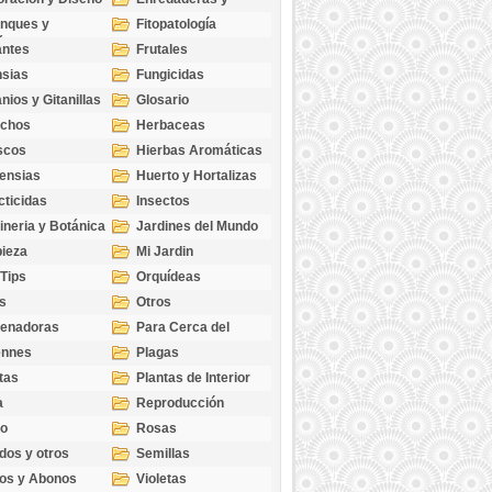
cubresuelos
nques y
Fitopatología
ticas
antes
Frutales
sias
Fungicidas
nios y Gitanillas
Glosario
echos
Herbaceas
scos
Hierbas Aromáticas
ensias
Huerto y Hortalizas
cticidas
Insectos
ineria y Botánica
Jardines del Mundo
ieza
Mi Jardin
 Tips
Orquídeas
s
Otros
genadoras
Para Cerca del
Estanque
ennes
Plagas
tas
Plantas de Interior
a
Reproducción
go
Rosas
dos y otros
Semillas
as
os y Abonos
Violetas