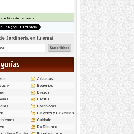
dar Guía de Jardinería
de Jardinería en tu email
egorías
les
Arbustos
eas y
Begonias
odendros
sai
Brezos
bosas
Cactus
elias
Carnívoras
ed
Claveles y Clavelinas
santemos
Cuidado
ivo
De Ribera o
Palustres
ración y Diseño
Enredaderas y