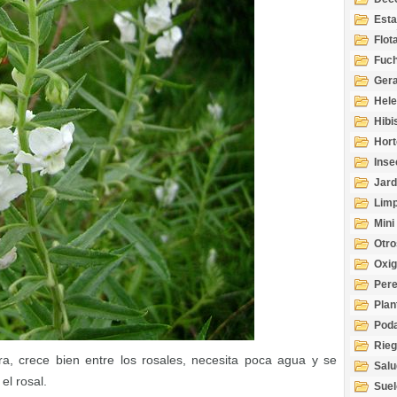
Esta
Acuá
Flot
Fuch
Gera
Hel
Hibi
Hort
Inse
Jard
Limp
Mini
Otro
Oxi
Per
Plan
Pod
Rie
 crece bien entre los rosales, necesita poca agua y se
Salu
el rosal.
tem
Suel