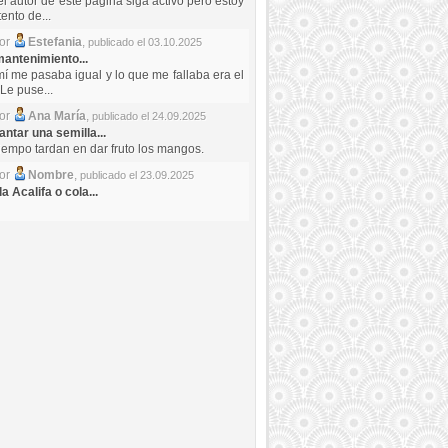
el autor de este pagina siga activo pero estoy
ento de...
por
Estefania
,
publicado el 03.10.2025
antenimiento...
mí me pasaba igual y lo que me fallaba era el
Le puse...
por
Ana María
,
publicado el 24.09.2025
ntar una semilla...
iempo tardan en dar fruto los mangos.
por
Nombre
,
publicado el 23.09.2025
a Acalifa o cola...