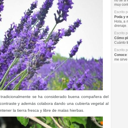
no se si 
muy cont
Escrito 
Poda y m
Hola, a 
drenaje. 
Escrito 
Cómo pla
Cuánto t
Escrito 
Conoce l
me sirve
 tradicionalmente se ha considerado buena compañera del
 contraste y además colabora dando una cubierta vegetal al
tener la tierra fresca y libre de malas hierbas.