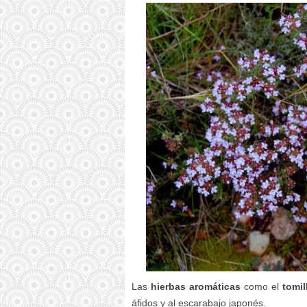
Las
hierbas aromáticas
como el
tomil
áfidos y al escarabajo japonés.