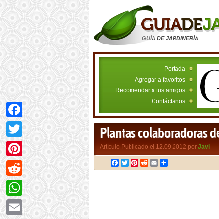
GUÍA DE JARDINERÍA
Portada
Agregar a favoritos
Recomendar a tus amigos
Contáctanos
Facebook
Plantas colaboradoras de
Twitter
Artículo Publicado el 12.09.2012 por
Javi
Facebook
Twitter
Pinterest
Reddit
Email
Compartir
Pinterest
Reddit
WhatsApp