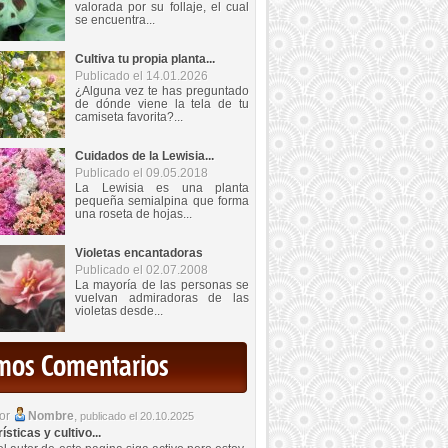
valorada por su follaje, el cual
se encuentra...
Cultiva tu propia planta...
Publicado el 14.01.2026
¿Alguna vez te has preguntado
de dónde viene la tela de tu
camiseta favorita?...
Cuidados de la Lewisia...
Publicado el 09.05.2018
La Lewisia es una planta
pequeña semialpina que forma
una roseta de hojas...
Violetas encantadoras
Publicado el 02.07.2008
La mayoría de las personas se
vuelvan admiradoras de las
violetas desde...
imos Comentarios
por
Nombre
,
publicado el 20.10.2025
sticas y cultivo...