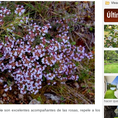
Viva
Últi
hacer que
lo
son excelentes acompañantes de las rosas, repele a los