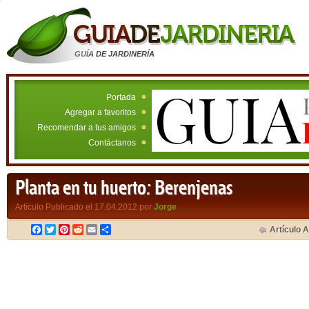
GUÍA DE JARDINERÍA
Portada
Agregar a favoritos
Recomendar a tus amigos
Contáctanos
Planta en tu huerto: Berenjenas
Artículo Publicado el 17.04.2012 por
Jorge
Facebook
Twitter
Pinterest
Reddit
Email
Compartir
Artículo A