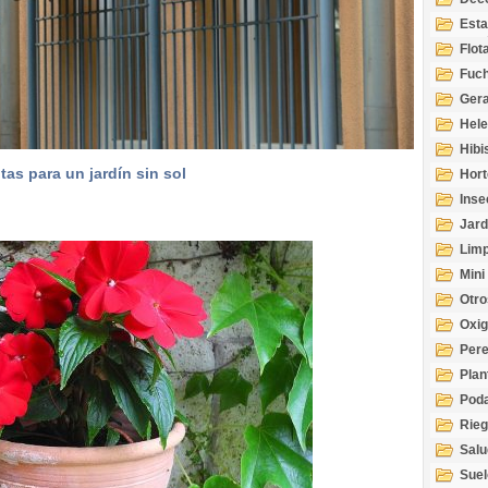
Esta
Acuá
Flot
Fuch
Gera
Hel
Hibi
tas para un jardín sin sol
Hort
Inse
Jard
Limp
Mini
Otro
Oxi
Per
Plan
Pod
Rie
Salu
tem
Suel