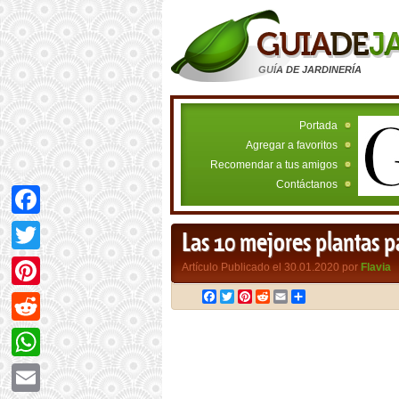
GUÍA DE JARDINERÍA
Portada
Agregar a favoritos
Recomendar a tus amigos
Contáctanos
Facebook
Las 10 mejores plantas p
Twitter
Artículo Publicado el 30.01.2020 por
Flavia
Facebook
Twitter
Pinterest
Reddit
Email
Compartir
Pinterest
Reddit
WhatsApp