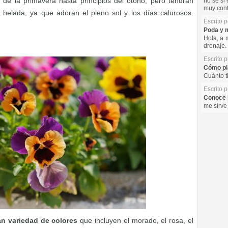
 de la primavera hasta principios del otoño, pero tendrán
no se si 
muy cont
 helada, ya que adoran el pleno sol y los días calurosos.
Escrito 
Poda y m
Hola, a 
drenaje. 
Escrito 
Cómo pla
Cuánto t
Escrito 
Conoce l
me sirve
n variedad de colores
que incluyen el morado, el rosa, el