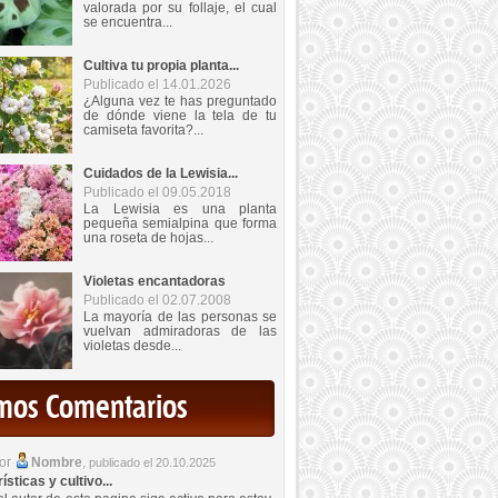
valorada por su follaje, el cual
se encuentra...
Cultiva tu propia planta...
Publicado el 14.01.2026
¿Alguna vez te has preguntado
de dónde viene la tela de tu
camiseta favorita?...
Cuidados de la Lewisia...
Publicado el 09.05.2018
La Lewisia es una planta
pequeña semialpina que forma
una roseta de hojas...
Violetas encantadoras
Publicado el 02.07.2008
La mayoría de las personas se
vuelvan admiradoras de las
violetas desde...
imos Comentarios
por
Nombre
,
publicado el 20.10.2025
sticas y cultivo...