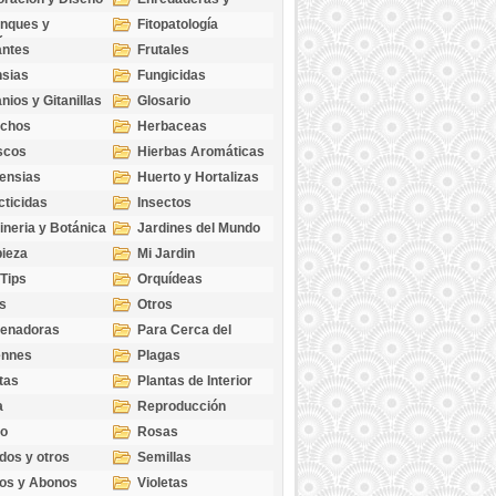
cubresuelos
nques y
Fitopatología
ticas
antes
Frutales
sias
Fungicidas
nios y Gitanillas
Glosario
echos
Herbaceas
scos
Hierbas Aromáticas
ensias
Huerto y Hortalizas
cticidas
Insectos
ineria y Botánica
Jardines del Mundo
ieza
Mi Jardin
 Tips
Orquídeas
s
Otros
genadoras
Para Cerca del
Estanque
ennes
Plagas
tas
Plantas de Interior
a
Reproducción
go
Rosas
dos y otros
Semillas
as
os y Abonos
Violetas