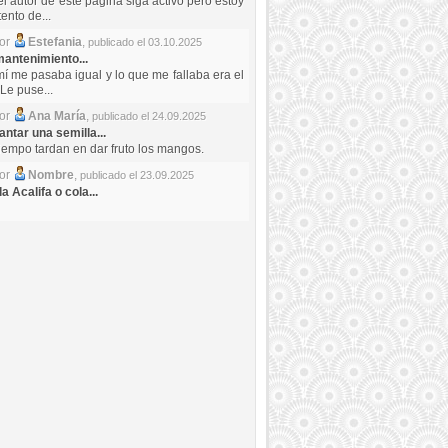
el autor de este pagina siga activo pero estoy
ento de...
por
Estefania
,
publicado el 03.10.2025
antenimiento...
mí me pasaba igual y lo que me fallaba era el
Le puse...
por
Ana María
,
publicado el 24.09.2025
ntar una semilla...
iempo tardan en dar fruto los mangos.
por
Nombre
,
publicado el 23.09.2025
a Acalifa o cola...