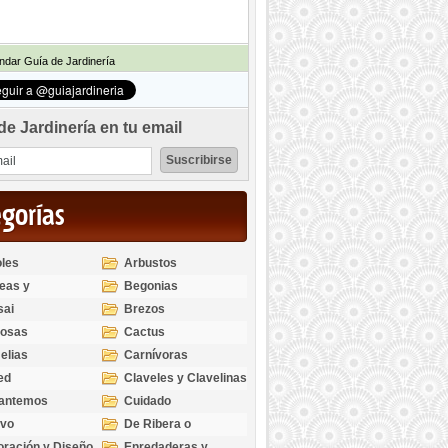
dar Guía de Jardinería
de Jardinería en tu email
egorías
les
Arbustos
eas y
Begonias
odendros
sai
Brezos
bosas
Cactus
elias
Carnívoras
ed
Claveles y Clavelinas
santemos
Cuidado
ivo
De Ribera o
Palustres
ración y Diseño
Enredaderas y