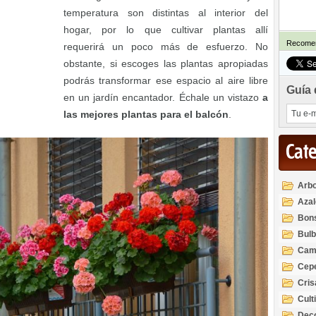
temperatura son distintas al interior del
hogar, por lo que cultivar plantas allí
Recomen
requerirá un poco más de esfuerzo. No
obstante, si escoges las plantas apropiadas
podrás transformar ese espacio al aire libre
Guía 
en un jardín encantador. Échale un vistazo
a
las mejores plantas para el balcón
.
Cat
Arbo
Azal
Rod
Bon
Bul
Cam
Cep
Cri
Cult
Deco