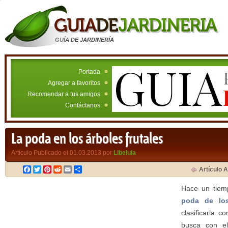
GUÍA DE JARDINERÍA
Portada
Agregar a favoritos
Recomendar a tus amigos
Contáctanos
La poda en los árboles frutales
Artículo Publicado el 01.03.2013 por
Libelula
Facebook
Twitter
Pinterest
Reddit
Email
Compartir
Artículo A
Hace un tiem
poda de los
clasificarla 
busca con el