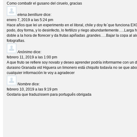
Como combatir el gusano del ciruelo, gracias
elena benlliure
dice:
enero 7, 2019 a las 5:24 pm
Hace años que lei un experimento en el litoral, chile y doy fe`que funciona
podo, doy forma, y lo desinfecto, lo fertilizo y riego abundantemente…..Larga ho
doble a la hora de florecer y da frutas apiñadas ,grandes…..Bajar la copa a
fotografias.
Anónimo
dice:
febrero 11, 2019 a las 1:00 pm
A que fruto se refiere soy novato y deseo aprender podría informarme con un 
durasno Granada vid Higuera un limonero está chiquito todavía no se que abo
cualquier información le voy a agradecer
Nombre
dice:
febrero 10, 2019 a las 9:19 pm
Gostaria que traduzissem para português obrigada