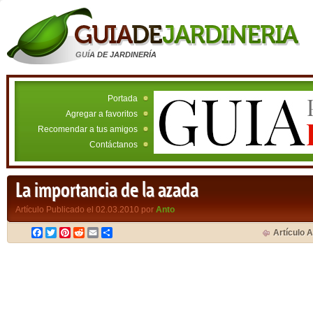
GUÍA DE JARDINERÍA
Portada
Agregar a favoritos
Recomendar a tus amigos
Contáctanos
La importancia de la azada
Artículo Publicado el 02.03.2010 por
Anto
Facebook
Twitter
Pinterest
Reddit
Email
Compartir
Artículo A