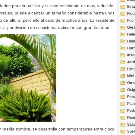
dados para su cultivo y su mantenimiento es muy reducido.
Esta
Acuá
rosales, puede alcanzar un tamaño considerable hasta unos
Flot
 de altura, pero ello al cabo de muchos años. Es resistente
Fuch
ir por división de su sistema radicular con gran facilidad.
Gera
Hel
Hibi
Hort
Inse
Jard
Limp
Mini
Otro
Oxi
Per
Plan
Pod
Rie
Salu
n media sombra, se desarrolla con temperaturas entre cinco
tem
Suel