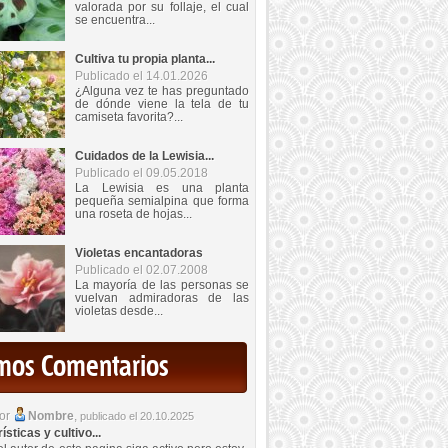
valorada por su follaje, el cual
se encuentra...
Cultiva tu propia planta...
Publicado el 14.01.2026
¿Alguna vez te has preguntado
de dónde viene la tela de tu
camiseta favorita?...
Cuidados de la Lewisia...
Publicado el 09.05.2018
La Lewisia es una planta
pequeña semialpina que forma
una roseta de hojas...
Violetas encantadoras
Publicado el 02.07.2008
La mayoría de las personas se
vuelvan admiradoras de las
violetas desde...
imos Comentarios
por
Nombre
,
publicado el 20.10.2025
sticas y cultivo...