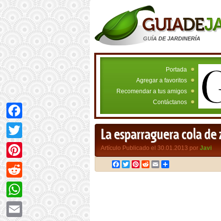
GUÍA DE JARDINERÍA
Portada
Agregar a favoritos
Recomendar a tus amigos
Contáctanos
Facebook
La esparraguera cola de 
Twitter
Artículo Publicado el 30.01.2013 por
Javi
Facebook
Twitter
Pinterest
Reddit
Email
Compartir
Pinterest
Reddit
WhatsApp