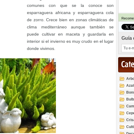
comunes con que se la conoce son
esparraguera africana y esparraguera cola
Recomen
de zorro. Crece bien en zonas climáticas de
clima mediterráneo aunque también se
puede cultivar en maceta y guardarla en
Guía 
interior si el invierno es muy crudo en el lugar
donde vivimos.
Cat
Arbo
Azal
Rod
Bon
Bul
Cam
Cep
Cri
Cult
Deco