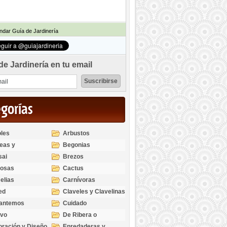
dar Guía de Jardinería
de Jardinería en tu email
egorías
les
Arbustos
eas y
Begonias
odendros
sai
Brezos
bosas
Cactus
elias
Carnívoras
ed
Claveles y Clavelinas
santemos
Cuidado
ivo
De Ribera o
Palustres
ración y Diseño
Enredaderas y