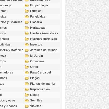
cubresuelos
nques y
Fitopatología
ticas
antes
Frutales
sias
Fungicidas
nios y Gitanillas
Glosario
echos
Herbaceas
scos
Hierbas Aromáticas
ensias
Huerto y Hortalizas
cticidas
Insectos
ineria y Botánica
Jardines del Mundo
ieza
Mi Jardin
 Tips
Orquídeas
s
Otros
genadoras
Para Cerca del
Estanque
ennes
Plagas
tas
Plantas de Interior
a
Reproducción
go
Rosas
dos y otros
Semillas
as
os y Abonos
Violetas