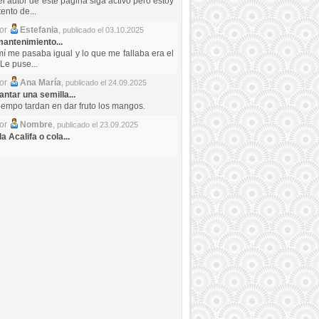
el autor de este pagina siga activo pero estoy
ento de...
por
Estefania
,
publicado el 03.10.2025
antenimiento...
mí me pasaba igual y lo que me fallaba era el
Le puse...
por
Ana María
,
publicado el 24.09.2025
ntar una semilla...
iempo tardan en dar fruto los mangos.
por
Nombre
,
publicado el 23.09.2025
a Acalifa o cola...