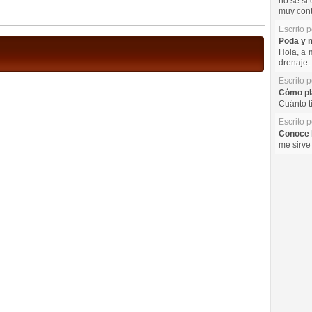
no se si 
muy cont
Escrito 
Poda y m
Hola, a 
drenaje. 
Escrito 
Cómo pla
Cuánto t
Escrito 
Conoce l
me sirve