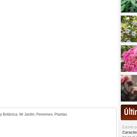
Últ
 y Botánica
,
Mi Jardin
,
Perennes
,
Plantas
Escrito 
Caracterí