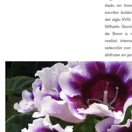
dado en hono
escritor botán
del siglo XVII
Wilhelm Sinni
de Bonn a me
realizó inten
selección con
disfrutar en ja