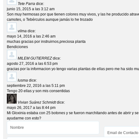
Tete Parra
dice:
junio 15, 2015 a las 3:12 am
Son muy hermosas por que tienen colores muy vivos, y las he producido atrave
camotes, o Tebérculos aunque jamás lo he trozado
vilma
dice:
mayo 14, 2016 a las 2:46 am
muchas gracias por instruirnos,preciosa planta
Bendiciones
MILEM GUTIERREZ
dice:
agosto 27, 2016 a las 6:53 pm
gracias por la informacion yo tengo varias plantas de ellas pero me ha sido muy
lusma
dice:
septiembre 22, 2016 a las 5:11 pm
Tengo 20 ellas y son mis consentidas
Vivian Suárez Schmidt
dice:
mayo 26, 2017 a las 8:44 pm
Mi Gloxinia estaba con 25 botones y se fueron marchitando antes de abrir y 
ayudarme con esto?