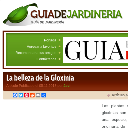
GUÍA DE JARDINERÍA
Portada
Agregar a favoritos
Recomendar a tus amigos
Contáctanos
La belleza de la Gloxinia
Artículo Publicado el 05.11.2013 por
Javi
Facebook
Twitter
Pinterest
Reddit
Email
Compartir
Artículo A
Las plantas
gloxínias son
una especie
originaria de