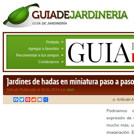
GUÍA DE JARDINERÍA
Portada
Agregar a favoritos
Recomendar a tus amigos
Contáctanos
Jardines de hadas en miniatura paso a pas
Artículo Publicado el 16.01.2014 por
Javi
Facebook
Twitter
Pinterest
Reddit
Email
Compartir
Artículo A
Podríamos 
expresión de 
mucho más, un
imaginación. 