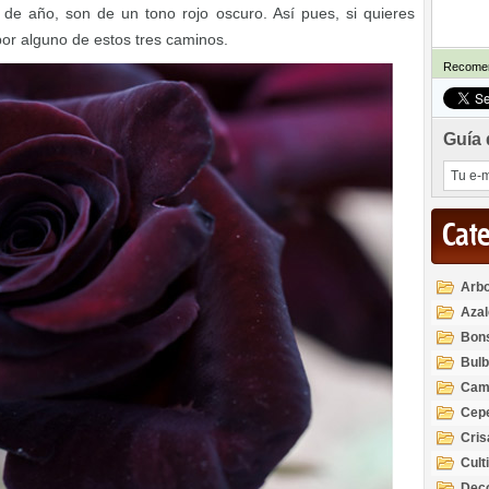
 de año, son de un tono rojo oscuro. Así pues, si quieres
por alguno de estos tres caminos.
Recomen
Guía 
Cat
Arbo
Azal
Rod
Bon
Bul
Cam
Cep
Cri
Cult
Deco