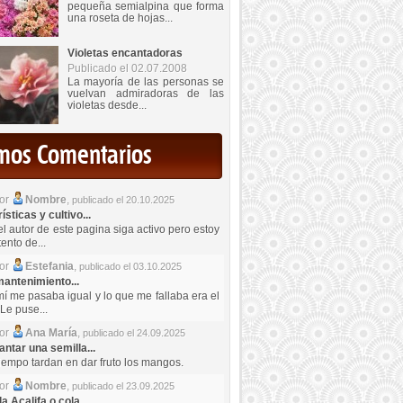
pequeña semialpina que forma
una roseta de hojas...
Violetas encantadoras
Publicado el 02.07.2008
La mayoría de las personas se
vuelvan admiradoras de las
violetas desde...
imos Comentarios
por
Nombre
,
publicado el 20.10.2025
sticas y cultivo...
el autor de este pagina siga activo pero estoy
ento de...
por
Estefania
,
publicado el 03.10.2025
antenimiento...
mí me pasaba igual y lo que me fallaba era el
Le puse...
por
Ana María
,
publicado el 24.09.2025
ntar una semilla...
iempo tardan en dar fruto los mangos.
por
Nombre
,
publicado el 23.09.2025
a Acalifa o cola...