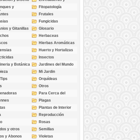
cubresuelos
nques y
Fitopatología
ticas
antes
Frutales
sias
Fungicidas
nios y Gitanillas
Glosario
echos
Herbaceas
scos
Hierbas Aromáticas
ensias
Huerto y Hortalizas
cticidas
Insectos
ineria y Botánica
Jardines del Mundo
ieza
Mi Jardin
 Tips
Orquídeas
s
Otros
genadoras
Para Cerca del
Estanque
ennes
Plagas
tas
Plantas de Interior
a
Reproducción
go
Rosas
dos y otros
Semillas
as
os y Abonos
Violetas