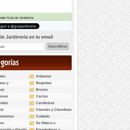
dar Guía de Jardinería
de Jardinería en tu email
egorías
les
Arbustos
eas y
Begonias
odendros
sai
Brezos
bosas
Cactus
elias
Carnívoras
ed
Claveles y Clavelinas
santemos
Cuidado
ivo
De Ribera o
Palustres
ración y Diseño
Enredaderas y