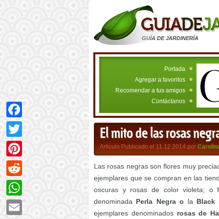
GUÍA DE JARDINERÍA
Portada
Agregar a favoritos
Recomendar a tus amigos
Contáctanos
Facebook
El mito de las rosas negr
Twitter
Artículo Publicado el 11.12.2014 por
Carolin
Pinterest
Las rosas negras son flores muy preciad
ejemplares que se compran en las tiend
Reddit
oscuras y rosas de color violeta; o 
denominada
Perla Negra o
la
Black
WhatsApp
ejemplares denominados
rosas de Hal