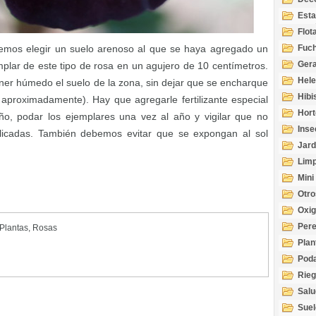
Esta
Acuá
Flot
mos elegir un suelo arenoso al que se haya agregado un
Fuch
Gera
plar de este tipo de rosa en un agujero de 10 centímetros.
Hel
er húmedo el suelo de la zona, sin dejar que se encharque
Hibi
aproximadamente). Hay que agregarle fertilizante especial
Hort
o, podar los ejemplares una vez al año y vigilar que no
Inse
cadas. También debemos evitar que se expongan al sol
Jard
Limp
Mini
Otro
Oxi
Per
Plantas
,
Rosas
Plan
Pod
Rie
Salu
tem
Suel