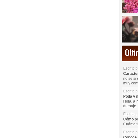
Últ
Escrito 
Caracterí
no se si 
muy cont
Escrito 
Poda y m
Hola, a 
drenaje. 
Escrito 
Cómo pla
Cuánto t
Escrito 
Conoce l