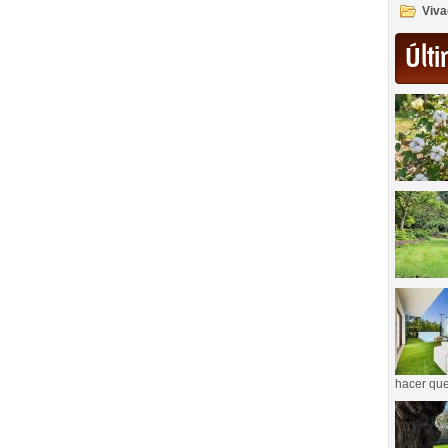
Viva
Últi
hacer que