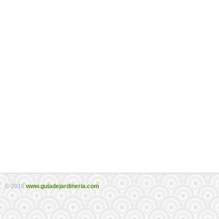
© 2016
www.guiadejardineria.com