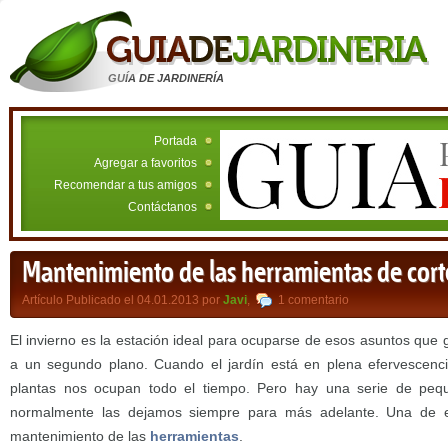
GUÍA DE JARDINERÍA
Portada
Agregar a favoritos
Recomendar a tus amigos
Contáctanos
Mantenimiento de las herramientas de cort
Artículo Publicado el 04.01.2013 por
Javi
,
1 comentario
El invierno es la estación ideal para ocuparse de esos asuntos qu
a un segundo plano. Cuando el jardín está en plena efervescenci
plantas nos ocupan todo el tiempo. Pero hay una serie de peq
normalmente las dejamos siempre para más adelante. Una de e
mantenimiento de las
herramientas
.