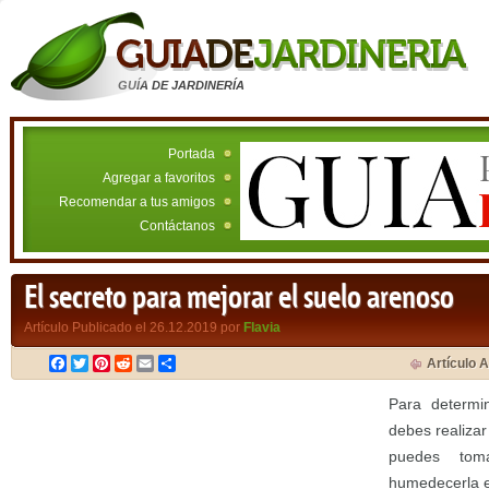
GUÍA DE JARDINERÍA
Portada
Agregar a favoritos
Recomendar a tus amigos
Contáctanos
El secreto para mejorar el suelo arenoso
Artículo Publicado el 26.12.2019 por
Flavia
Facebook
Twitter
Pinterest
Reddit
Email
Compartir
Artículo A
Para determin
debes realizar
puedes tom
humedecerla e 