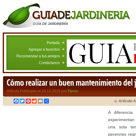
GUÍA DE JARDINERÍA
Portada
Agregar a favoritos
Recomendar a tus amigos
Contáctanos
Cómo realizar un buen mantenimiento del j
Artículo Publicado el 24.12.2019 por
Flavia
Facebook
Twitter
Pinterest
Reddit
Email
Compartir
Artículo A
A diferencia
experimentan 
una sola tem
perennes regr