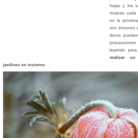
hojas y los t
mueren cada 
en la próxim
son inmunes al
duros pueden
precaucione
leyendo par
realizar u
jardines en invierno
.