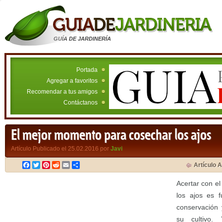
GUÍA DE JARDINERÍA
Portada
Agregar a favoritos
Recomendar a tus amigos
Contáctanos
El mejor momento para cosechar los ajos
Artículo Publicado el 25.02.2016 por
Javi
Facebook
Twitter
Pinterest
Reddit
Email
Compartir
Artículo A
Acertar con e
los ajos es f
conservación 
su cultivo.