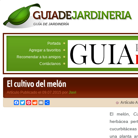
GUÍA DE JARDINERÍA
Portada
Agregar a favoritos
Recomendar a tus amigos
Contáctanos
El cultivo del melón
Artículo Publicado el 09.07.2015 por
Javi
Facebook
Twitter
Pinterest
Reddit
Email
Compartir
Artículo A
El melón,
C
herbácea pert
cucurbitáceas 
una planta an