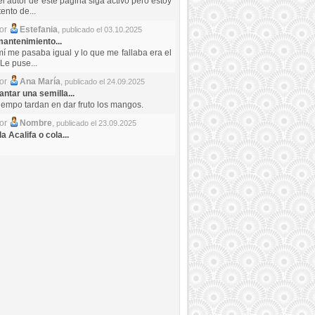
el autor de este pagina siga activo pero estoy
ento de...
por
Estefania
,
publicado el 03.10.2025
antenimiento...
mí me pasaba igual y lo que me fallaba era el
Le puse...
por
Ana María
,
publicado el 24.09.2025
ntar una semilla...
iempo tardan en dar fruto los mangos.
por
Nombre
,
publicado el 23.09.2025
a Acalifa o cola...