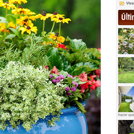
Viva
Últi
hacer que