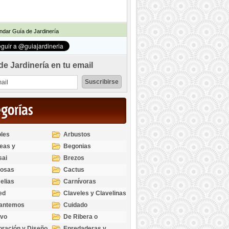
dar Guía de Jardinería
de Jardinería en tu email
egorías
les
Arbustos
eas y
Begonias
odendros
sai
Brezos
bosas
Cactus
elias
Carnívoras
ed
Claveles y Clavelinas
santemos
Cuidado
ivo
De Ribera o
Palustres
ración y Diseño
Enredaderas y