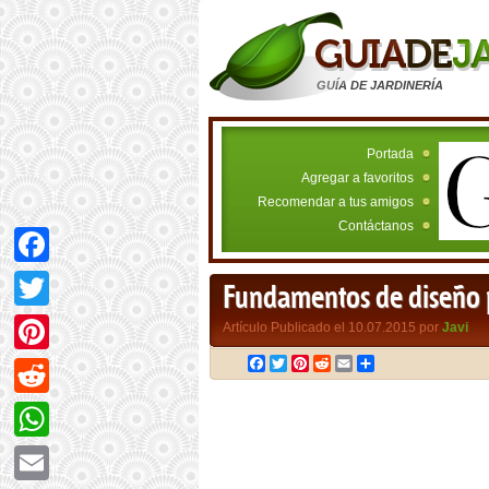
GUÍA DE JARDINERÍA
Portada
Agregar a favoritos
Recomendar a tus amigos
Contáctanos
Facebook
Fundamentos de diseño p
Twitter
Artículo Publicado el 10.07.2015 por
Javi
Facebook
Twitter
Pinterest
Reddit
Email
Compartir
Pinterest
Reddit
WhatsApp