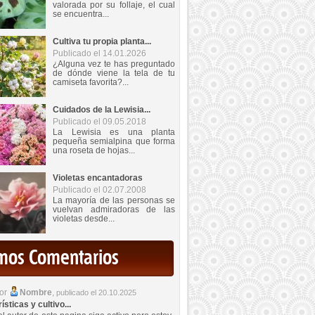
valorada por su follaje, el cual
se encuentra...
Cultiva tu propia planta...
Publicado el 14.01.2026
¿Alguna vez te has preguntado
de dónde viene la tela de tu
camiseta favorita?...
Cuidados de la Lewisia...
Publicado el 09.05.2018
La Lewisia es una planta
pequeña semialpina que forma
una roseta de hojas...
Violetas encantadoras
Publicado el 02.07.2008
La mayoría de las personas se
vuelvan admiradoras de las
violetas desde...
imos Comentarios
por
Nombre
,
publicado el 20.10.2025
sticas y cultivo...