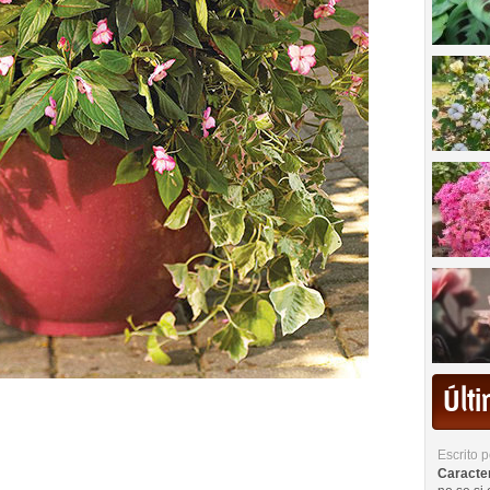
Últ
Escrito 
Caracterí