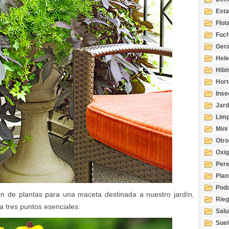
Esta
Acuá
Flot
Fuch
Gera
Hel
Hibi
Hort
Inse
Jard
Limp
Mini
Otro
Oxi
Per
Plan
Pod
 de plantas para una maceta destinada a nuestro jardín,
Rie
a tres puntos esenciales:
Salu
tem
Suel