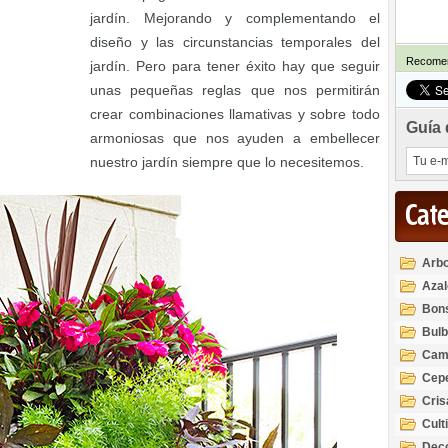
jardín. Mejorando y complementando el
diseño y las circunstancias temporales del
Recomen
jardín. Pero para tener éxito hay que seguir
unas pequeñas reglas que nos permitirán
crear combinaciones llamativas y sobre todo
Guía 
armoniosas que nos ayuden a embellecer
nuestro jardín siempre que lo necesitemos.
Cat
Arbo
Azal
Rod
Bon
Bul
Cam
Cep
Cri
Cult
Deco