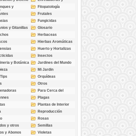
cubresuelos
nques y
Fitopatología
ticas
antes
Frutales
sias
Fungicidas
nios y Gitanillas
Glosario
echos
Herbaceas
scos
Hierbas Aromáticas
ensias
Huerto y Hortalizas
cticidas
Insectos
ineria y Botánica
Jardines del Mundo
ieza
Mi Jardin
 Tips
Orquídeas
s
Otros
genadoras
Para Cerca del
Estanque
ennes
Plagas
tas
Plantas de Interior
a
Reproducción
go
Rosas
dos y otros
Semillas
as
os y Abonos
Violetas