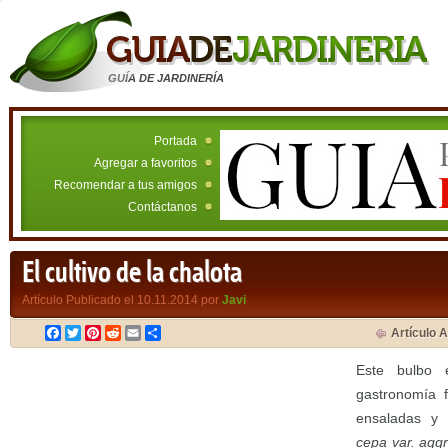
GUÍA DE JARDINERÍA
Portada
Agregar a favoritos
Recomendar a tus amigos
Contáctanos
El cultivo de la chalota
Artículo Publicado el 10.11.2014 por
Javi
Facebook
Twitter
Pinterest
Reddit
Email
Compartir
Artículo A
Este bulbo 
gastronomía 
ensaladas y 
cepa var. agg