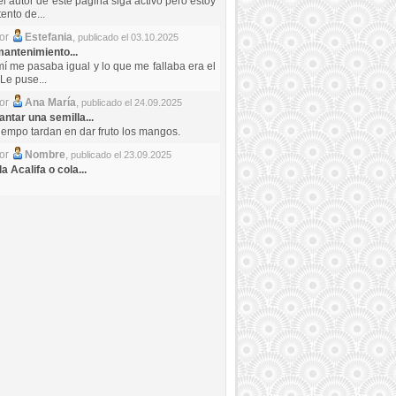
el autor de este pagina siga activo pero estoy
ento de...
por
Estefania
,
publicado el 03.10.2025
antenimiento...
mí me pasaba igual y lo que me fallaba era el
Le puse...
por
Ana María
,
publicado el 24.09.2025
ntar una semilla...
iempo tardan en dar fruto los mangos.
por
Nombre
,
publicado el 23.09.2025
a Acalifa o cola...