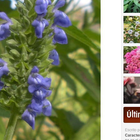
Últ
Escrito 
Caracterí