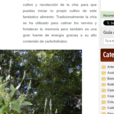
cultivo y recolección de la chia para que
puedas iniciar tu propio cultivo de este
Recomen
fantástico alimento. Tradicionalmente la chía
se ha utilizado para calmar los nervios y
fortalecer la memoria pero también es una
Guía 
gran fuente de energía gracias a su alto
contenido de carbohidratos.
Cat
Arbo
Azal
Rod
Bon
Bul
Cam
Cep
Cri
Cult
Deco