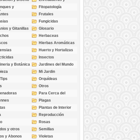
cubresuelos
nques y
Fitopatología
ticas
antes
Frutales
sias
Fungicidas
nios y Gitanillas
Glosario
echos
Herbaceas
scos
Hierbas Aromáticas
ensias
Huerto y Hortalizas
cticidas
Insectos
ineria y Botánica
Jardines del Mundo
ieza
Mi Jardin
 Tips
Orquídeas
s
Otros
genadoras
Para Cerca del
Estanque
ennes
Plagas
tas
Plantas de Interior
a
Reproducción
go
Rosas
dos y otros
Semillas
as
os y Abonos
Violetas