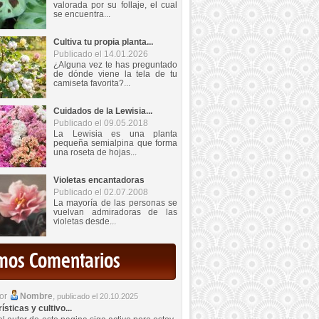
valorada por su follaje, el cual
se encuentra...
Cultiva tu propia planta...
Publicado el 14.01.2026
¿Alguna vez te has preguntado
de dónde viene la tela de tu
camiseta favorita?...
Cuidados de la Lewisia...
Publicado el 09.05.2018
La Lewisia es una planta
pequeña semialpina que forma
una roseta de hojas...
Violetas encantadoras
Publicado el 02.07.2008
La mayoría de las personas se
vuelvan admiradoras de las
violetas desde...
imos Comentarios
por
Nombre
,
publicado el 20.10.2025
sticas y cultivo...