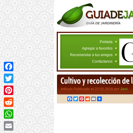
GUÍA DE JARDINERÍA
Portada
Agregar a favoritos
Recomendar a tus amigos
Contáctanos
Facebook
Cultivo y recolección de 
Twitter
Artículo Publicado el 22.02.2016 por
Javi
Facebook
Twitter
Pinterest
Reddit
Email
Compartir
Pinterest
Reddit
WhatsApp