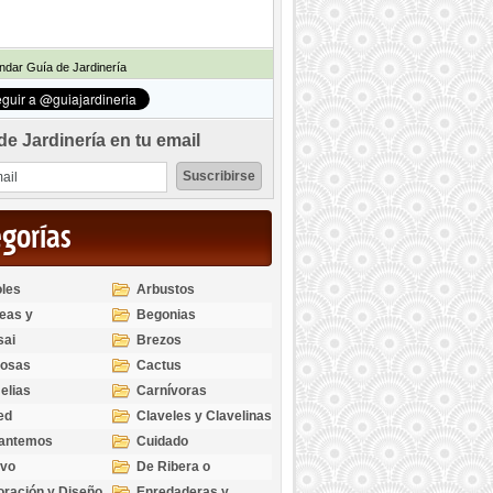
dar Guía de Jardinería
de Jardinería en tu email
egorías
les
Arbustos
eas y
Begonias
odendros
sai
Brezos
bosas
Cactus
elias
Carnívoras
ed
Claveles y Clavelinas
santemos
Cuidado
ivo
De Ribera o
Palustres
ración y Diseño
Enredaderas y