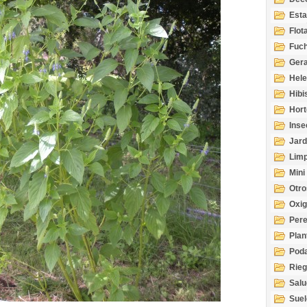
Esta
Acuá
Flot
Fuch
Gera
Hel
Hibi
Hort
Inse
Jard
Limp
Mini
Otro
Oxi
Per
Plan
Pod
Rie
Salu
tem
Suel