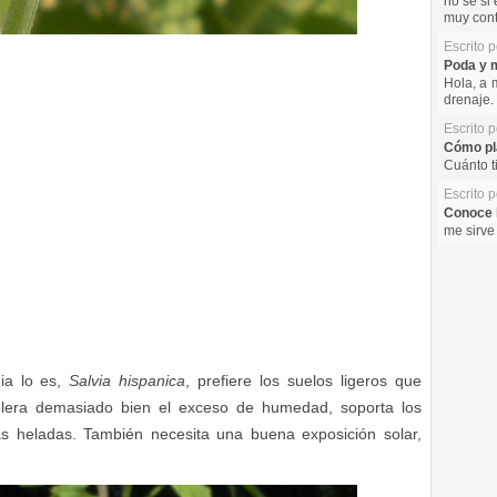
no se si 
muy cont
Escrito 
Poda y m
Hola, a 
drenaje. 
Escrito 
Cómo pla
Cuánto t
Escrito 
Conoce l
me sirve
hia lo es,
Salvia hispanica
, prefiere los suelos ligeros que
lera demasiado bien el exceso de humedad, soporta los
as heladas. También necesita una buena exposición solar,