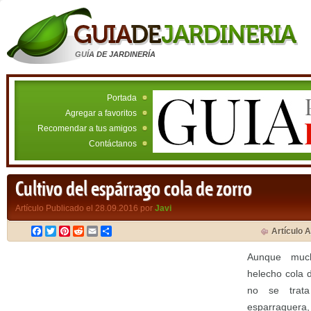
GUÍA DE JARDINERÍA
Portada
Agregar a favoritos
Recomendar a tus amigos
Contáctanos
Cultivo del espárrago cola de zorro
Artículo Publicado el 28.09.2016 por
Javi
Facebook
Twitter
Pinterest
Reddit
Email
Compartir
Artículo A
Aunque muc
helecho cola 
no se trat
esparrague