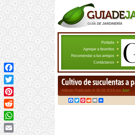
GUÍA DE JARDINERÍA
Portada
Agregar a favoritos
Recomendar a tus amigos
Contáctanos
Facebook
Cultivo de suculentas a p
Twitter
Artículo Publicado el 30.08.2016 por
Javi
Facebook
Twitter
Pinterest
Reddit
Email
Compartir
Pinterest
Reddit
WhatsApp