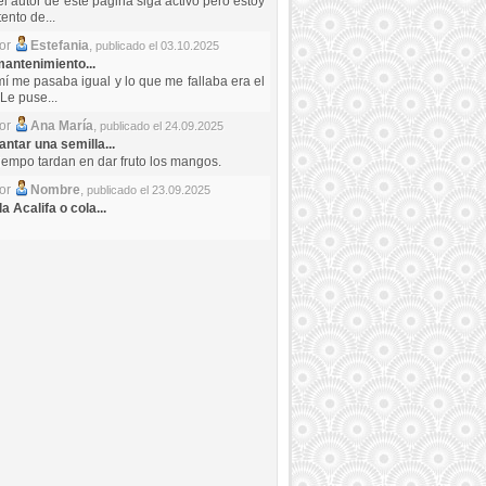
el autor de este pagina siga activo pero estoy
ento de...
por
Estefania
,
publicado el 03.10.2025
antenimiento...
mí me pasaba igual y lo que me fallaba era el
Le puse...
por
Ana María
,
publicado el 24.09.2025
ntar una semilla...
iempo tardan en dar fruto los mangos.
por
Nombre
,
publicado el 23.09.2025
a Acalifa o cola...