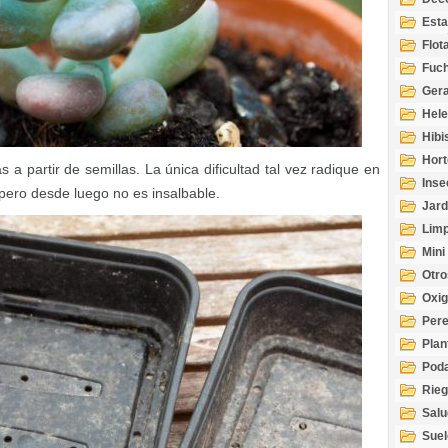
Esta
Acuá
Flot
Fuch
Gera
Hel
Hibi
Hort
as a partir de semillas. La única dificultad tal vez radique en
Inse
pero desde luego no es insalbable.
Jard
Limp
Mini
Otro
Oxi
Per
Plan
Pod
Rie
Salu
tem
Suel