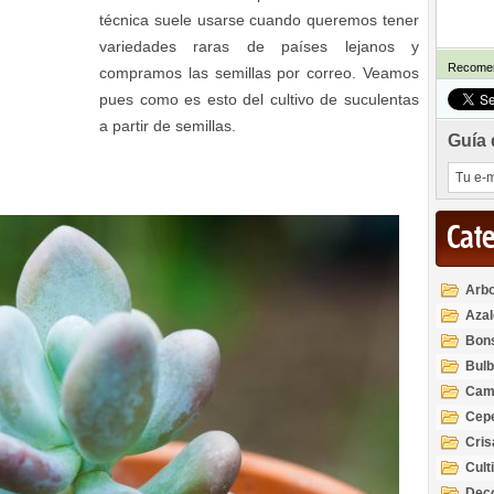
técnica suele usarse cuando queremos tener
variedades raras de países lejanos y
Recomen
compramos las semillas por correo. Veamos
pues como es esto del cultivo de suculentas
a partir de semillas.
Guía 
Cat
Arbo
Azal
Rod
Bon
Bul
Cam
Cep
Cri
Cult
Deco