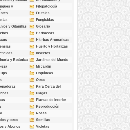
cubresuelos
nques y
Fitopatología
ticas
antes
Frutales
sias
Fungicidas
nios y Gitanillas
Glosario
echos
Herbaceas
scos
Hierbas Aromáticas
ensias
Huerto y Hortalizas
cticidas
Insectos
ineria y Botánica
Jardines del Mundo
ieza
Mi Jardin
 Tips
Orquídeas
s
Otros
genadoras
Para Cerca del
Estanque
ennes
Plagas
tas
Plantas de Interior
a
Reproducción
go
Rosas
dos y otros
Semillas
as
os y Abonos
Violetas