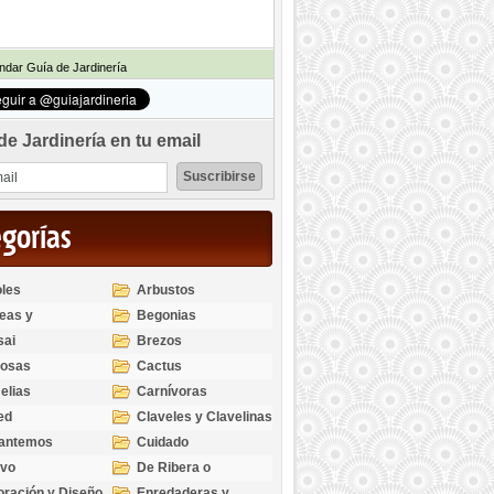
dar Guía de Jardinería
de Jardinería en tu email
egorías
les
Arbustos
eas y
Begonias
odendros
sai
Brezos
bosas
Cactus
elias
Carnívoras
ed
Claveles y Clavelinas
santemos
Cuidado
ivo
De Ribera o
Palustres
ración y Diseño
Enredaderas y