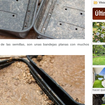
Viva
Últi
 de las semillas, son unas bandejas planas con muchos
hacer que