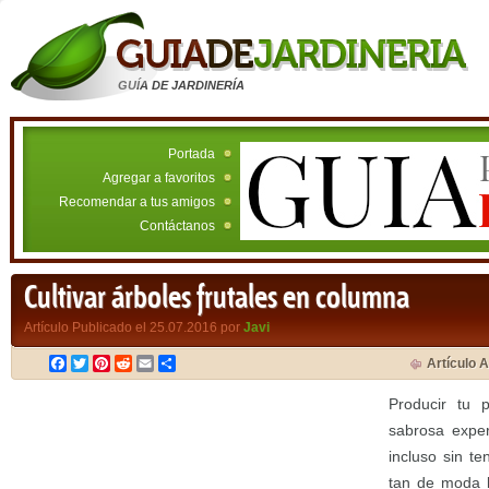
GUÍA DE JARDINERÍA
Portada
Agregar a favoritos
Recomendar a tus amigos
Contáctanos
Cultivar árboles frutales en columna
Artículo Publicado el 25.07.2016 por
Javi
Facebook
Twitter
Pinterest
Reddit
Email
Compartir
Artículo A
Producir tu 
sabrosa exper
incluso sin t
tan de moda 