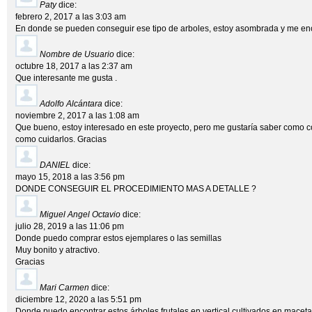
Paty
dice:
febrero 2, 2017 a las 3:03 am
En donde se pueden conseguir ese tipo de arboles, estoy asombrada y me enc
Nombre de Usuario
dice:
octubre 18, 2017 a las 2:37 am
Que interesante me gusta .
Adolfo Alcántara
dice:
noviembre 2, 2017 a las 1:08 am
Que bueno, estoy interesado en este proyecto, pero me gustaría saber como co
como cuidarlos. Gracias
DANIEL
dice:
mayo 15, 2018 a las 3:56 pm
DONDE CONSEGUIR EL PROCEDIMIENTO MAS A DETALLE ?
Miguel Angel Octavio
dice:
julio 28, 2019 a las 11:06 pm
Donde puedo comprar estos ejemplares o las semillas
Muy bonito y atractivo.
Gracias
Mari Carmen
dice:
diciembre 12, 2020 a las 5:51 pm
Donde puedo encontrar estos árboles frutales en vertical cultivados en macet