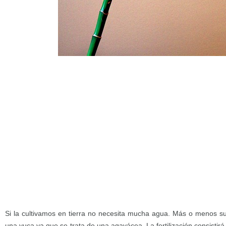
Si la cultivamos en tierra no necesita mucha agua. Más o menos s
una yuca ya que se trata de una agavácea. La fertilización consistir