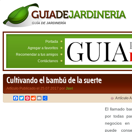
GUÍA DE JARDINERÍA
Portada
Agregar a favoritos
Recomendar a tus amigos
Contáctanos
Cultivando el bambú de la suerte
Artículo Publicado el 25.07.2017 por
Javi
Facebook
Twitter
Pinterest
Reddit
Email
Compartir
Artículo A
El llamado ba
por todas par
negocios en 
puede conse