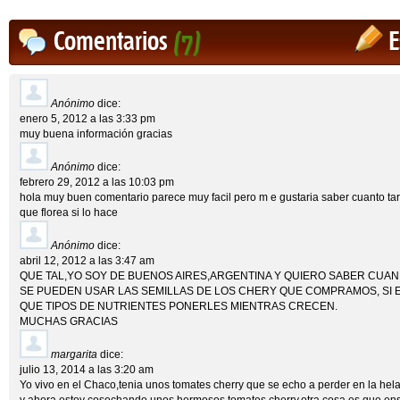
Comentarios
(7)
E
Anónimo
dice:
enero 5, 2012 a las 3:33 pm
muy buena información gracias
Anónimo
dice:
febrero 29, 2012 a las 10:03 pm
hola muy buen comentario parece muy facil pero m e gustaria saber cuanto tar
que florea si lo hace
Anónimo
dice:
abril 12, 2012 a las 3:47 am
QUE TAL,YO SOY DE BUENOS AIRES,ARGENTINA Y QUIERO SABER CUA
SE PUEDEN USAR LAS SEMILLAS DE LOS CHERY QUE COMPRAMOS, SI 
QUE TIPOS DE NUTRIENTES PONERLES MIENTRAS CRECEN.
MUCHAS GRACIAS
margarita
dice:
julio 13, 2014 a las 3:20 am
Yo vivo en el Chaco,tenia unos tomates cherry que se echo a perder en la hel
y ahora estoy cosechando unos hermosos tomates cherry,otra cosa es que ens