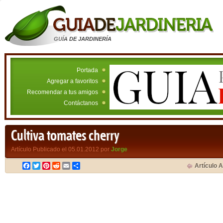
GUÍA DE JARDINERÍA
Portada
Agregar a favoritos
Recomendar a tus amigos
Contáctanos
Cultiva tomates cherry
Artículo Publicado el 05.01.2012 por
Jorge
Facebook
Twitter
Pinterest
Reddit
Email
Compartir
Artículo A