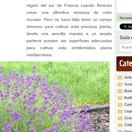
región del sur de Francia cuando florecen
crean una alfombra inmensa de color
Recomen
morado. Pero no hace falta tener un campo
inmenso para cultivar esta preciosa planta,
desde una sencilla maceta a un amplio
Guía 
parterre pueden ser superficies adecuadas
para cultivar esta emblemática planta
mediterránea.
Cat
Arbo
Azal
Rod
Bon
Bul
Cam
Cep
Cri
Cult
Deco