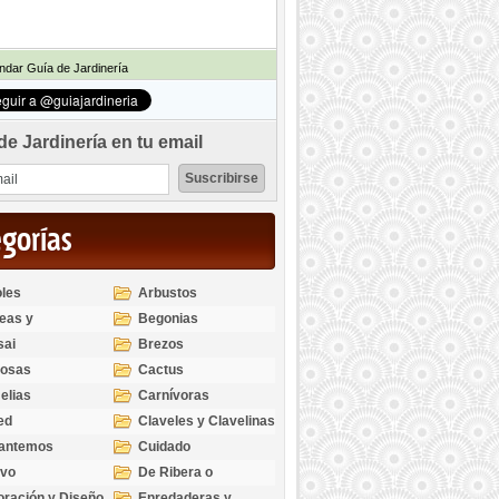
dar Guía de Jardinería
de Jardinería en tu email
egorías
les
Arbustos
eas y
Begonias
odendros
sai
Brezos
bosas
Cactus
elias
Carnívoras
ed
Claveles y Clavelinas
santemos
Cuidado
ivo
De Ribera o
Palustres
ración y Diseño
Enredaderas y