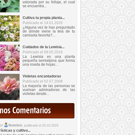
valorada por su follaje, el cual
se encuentra...
Cultiva tu propia planta...
Publicado el 14.01.2026
¿Alguna vez te has preguntado
de dónde viene la tela de tu
camiseta favorita?...
Cuidados de la Lewisia...
Publicado el 09.05.2018
La Lewisia es una planta
pequeña semialpina que forma
una roseta de hojas...
Violetas encantadoras
Publicado el 02.07.2008
La mayoría de las personas se
vuelvan admiradoras de las
violetas desde...
imos Comentarios
por
Nombre
,
publicado el 20.10.2025
sticas y cultivo...