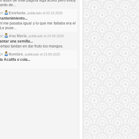
el autor de este pagina siga activo pero estoy
ento de...
por
Estefania
,
publicado el 03.10.2025
antenimiento...
mí me pasaba igual y lo que me fallaba era el
Le puse...
por
Ana María
,
publicado el 24.09.2025
ntar una semilla...
iempo tardan en dar fruto los mangos.
por
Nombre
,
publicado el 23.09.2025
a Acalifa o cola...