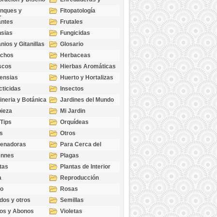
cubresuelos
nques y
Fitopatología
ticas
antes
Frutales
sias
Fungicidas
nios y Gitanillas
Glosario
echos
Herbaceas
scos
Hierbas Aromáticas
ensias
Huerto y Hortalizas
cticidas
Insectos
ineria y Botánica
Jardines del Mundo
ieza
Mi Jardin
 Tips
Orquídeas
s
Otros
genadoras
Para Cerca del
Estanque
ennes
Plagas
tas
Plantas de Interior
a
Reproducción
go
Rosas
dos y otros
Semillas
as
os y Abonos
Violetas