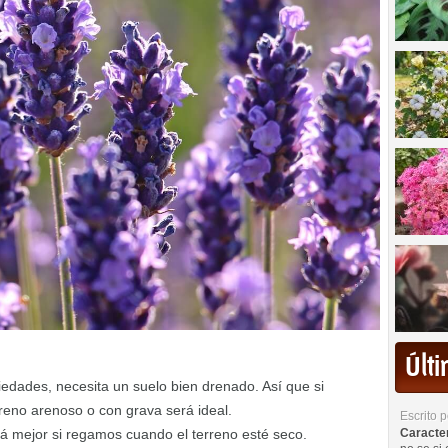
Últ
iedades, necesita un suelo bien drenado. Así que si
reno arenoso o con grava será ideal.
Escrito 
Caracterí
rá mejor si regamos cuando el terreno esté seco.