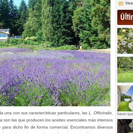
Viva
Últi
 una con sus características particulares, las
L. Officinalis
,
hacer que
ra
son las que producen los aceites esenciales más intensos
e para dicho fin de forma comercial. Encontramos diversos