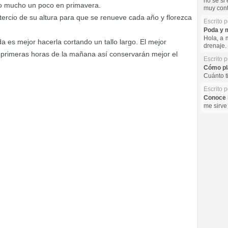
no se si 
mo mucho un poco en primavera.
muy cont
ercio de su altura para que se renueve cada año y florezca
Escrito 
Poda y m
Hola, a 
da es mejor hacerla cortando un tallo largo. El mejor
drenaje. 
 primeras horas de la mañana así conservarán mejor el
Escrito 
Cómo pla
Cuánto t
Escrito 
Conoce l
me sirve