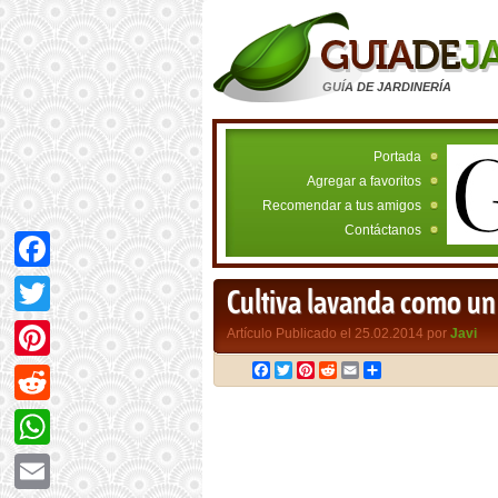
GUÍA DE JARDINERÍA
Portada
Agregar a favoritos
Recomendar a tus amigos
Contáctanos
Facebook
Cultiva lavanda como un
Twitter
Artículo Publicado el 25.02.2014 por
Javi
Facebook
Twitter
Pinterest
Reddit
Email
Compartir
Pinterest
Reddit
WhatsApp