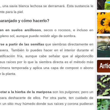
nta, una savia blanca lechosa se derramará. Esta sustancia le
nte para la piel.
anaranjado y cómo hacerlo?
en en suelos arcillosos
, secos o rocosos, e incluso en
pleno sol, aunque puede resistir algo de sombra.
e a partir de las semillas
que siembras directamente en
avera. También lo puedes hacer en el interior durante el
tificación fría, aunque cabe señalar que al algodoncillo
sus raíces por lo que la siembra directa es el método más
Art
 primera temporada y aplica una capa de compost o abono
 la planta.
tar a la hierba de la mariposa
son los pulgones; pero un
ara deshacerte de ellos. Por otra parte, ten cuidado de
 un sitio muy húmedo donde sus raíces y corona pudieran