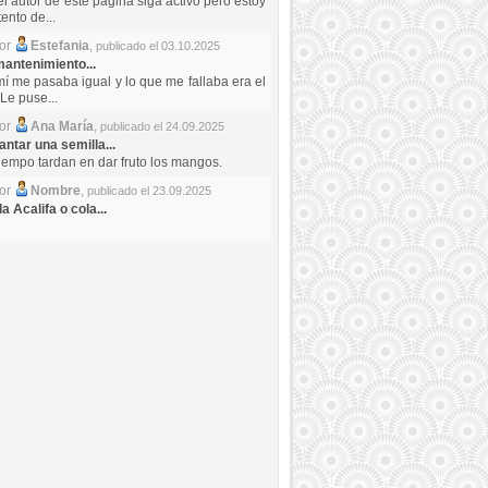
el autor de este pagina siga activo pero estoy
ento de...
por
Estefania
,
publicado el 03.10.2025
antenimiento...
mí me pasaba igual y lo que me fallaba era el
Le puse...
por
Ana María
,
publicado el 24.09.2025
ntar una semilla...
iempo tardan en dar fruto los mangos.
por
Nombre
,
publicado el 23.09.2025
a Acalifa o cola...