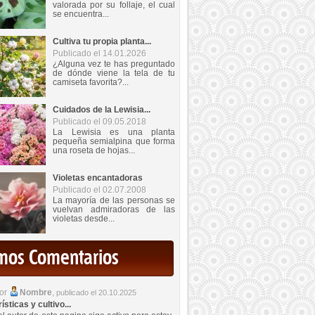
valorada por su follaje, el cual
se encuentra...
Cultiva tu propia planta...
Publicado el 14.01.2026
¿Alguna vez te has preguntado
de dónde viene la tela de tu
camiseta favorita?...
Cuidados de la Lewisia...
Publicado el 09.05.2018
La Lewisia es una planta
pequeña semialpina que forma
una roseta de hojas...
Violetas encantadoras
Publicado el 02.07.2008
La mayoría de las personas se
vuelvan admiradoras de las
violetas desde...
imos Comentarios
por
Nombre
,
publicado el 20.10.2025
sticas y cultivo...