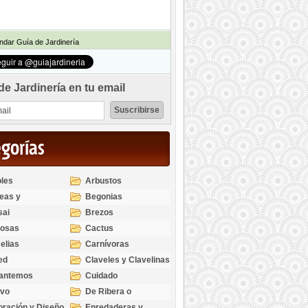
dar Guía de Jardinería
de Jardinería en tu email
egorías
les
Arbustos
eas y
Begonias
odendros
sai
Brezos
bosas
Cactus
elias
Carnívoras
ed
Claveles y Clavelinas
santemos
Cuidado
ivo
De Ribera o
Palustres
ración y Diseño
Enredaderas y