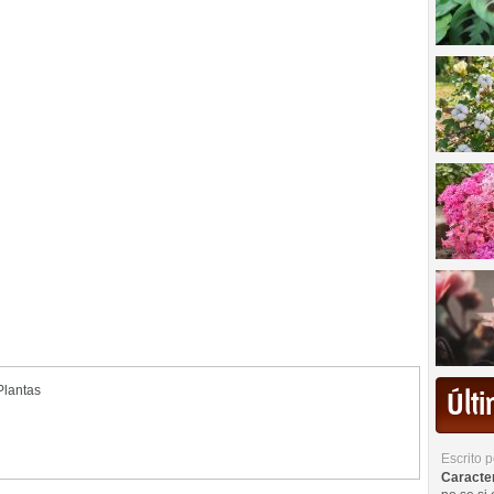
Plantas
Últ
Escrito 
Caracterí