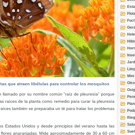
Esta
Acuá
Flot
Fuch
Gera
Hel
Hibi
Hort
Inse
Jard
Limp
Mini
Otro
tas que atraen libélulas para controlar los mosquitos
Oxi
 llamado por su nombre común “raíz de pleuresía” porque
Per
las raíces de la planta como remedio para curar la pleuresía
Plan
aíces también se preparaba un té para tratar los problemas
Pod
Rie
Salu
los Estados Unidos y desde principios del verano hasta las
tem
Suel
e flores anaranjadas. Mide aproximadamente de 30 a 60 cm