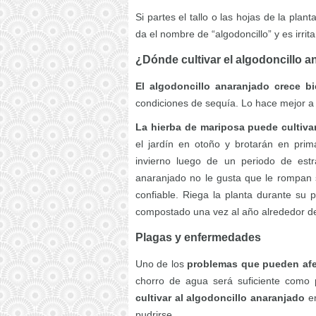
Si partes el tallo o las hojas de la pla
da el nombre de “algodoncillo” y es irrita
¿Dónde cultivar el algodoncillo 
El algodoncillo anaranjado crece bi
condiciones de sequía. Lo hace mejor a 
La hierba de mariposa puede cultivars
el jardín en otoño y brotarán en prim
invierno luego de un periodo de estra
anaranjado no le gusta que le rompan 
confiable. Riega la planta durante su
compostado una vez al año alrededor de
Plagas y enfermedades
Uno de los
problemas que pueden afec
chorro de agua será suficiente como p
cultivar al algodoncillo anaranjado
en
pudrirse.