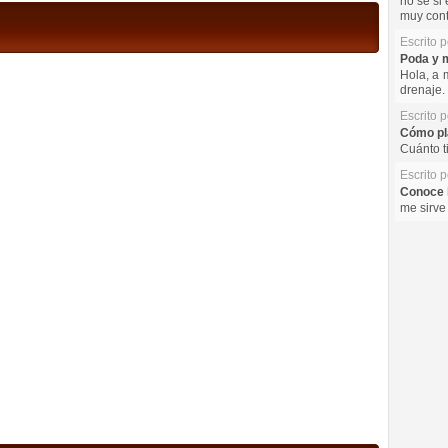
no se si 
muy cont
Escrito 
Poda y m
Hola, a 
drenaje. 
Escrito 
Cómo pla
Cuánto t
Escrito 
Conoce l
me sirve