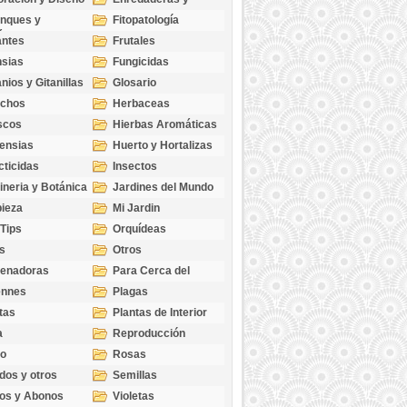
cubresuelos
nques y
Fitopatología
ticas
antes
Frutales
sias
Fungicidas
nios y Gitanillas
Glosario
echos
Herbaceas
scos
Hierbas Aromáticas
ensias
Huerto y Hortalizas
cticidas
Insectos
ineria y Botánica
Jardines del Mundo
ieza
Mi Jardin
 Tips
Orquídeas
s
Otros
genadoras
Para Cerca del
Estanque
ennes
Plagas
tas
Plantas de Interior
a
Reproducción
go
Rosas
dos y otros
Semillas
as
os y Abonos
Violetas