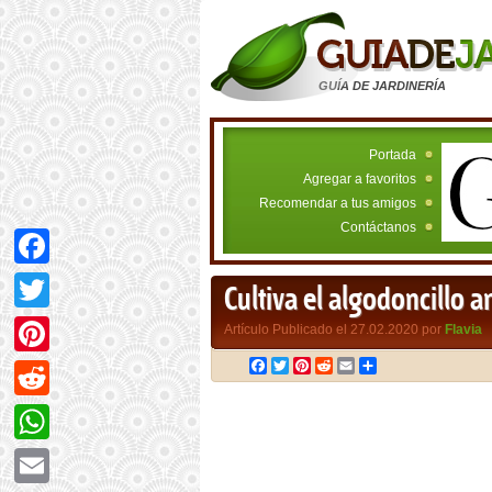
GUÍA DE JARDINERÍA
Portada
Agregar a favoritos
Recomendar a tus amigos
Contáctanos
Facebook
Cultiva el algodoncillo a
Twitter
Artículo Publicado el 27.02.2020 por
Flavia
Facebook
Twitter
Pinterest
Reddit
Email
Compartir
Pinterest
Reddit
WhatsApp