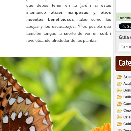
que debes tener en tu jardín si estás
intentando
atraer mariposas y otros
Recomen
insectos beneficiosos
tales como las
abejas y los escarabajos. Y es posible que
también tengas la suerte de ver un colibrí
Guía 
revoloteando alrededor de las plantas.
Cat
Arbo
Azal
Rod
Bon
Bul
Cam
Cep
Cri
Cult
Deco