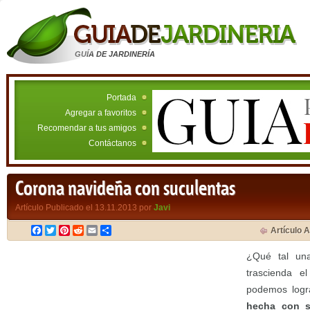
GUÍA DE JARDINERÍA
Portada
Agregar a favoritos
Recomendar a tus amigos
Contáctanos
Corona navideña con suculentas
Artículo Publicado el 13.11.2013 por
Javi
Facebook
Twitter
Pinterest
Reddit
Email
Compartir
Artículo A
¿Qué tal u
trascienda e
podemos logr
hecha con s