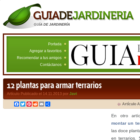
GUÍA DE JARDINERÍA
Portada
Agregar a favoritos
Recomendar a tus amigos
Contáctanos
12 plantas para armar terrarios
Artículo Publicado el 14.11.2013 por
Javi
Facebook
Twitter
Pinterest
Reddit
Email
Compartir
Artículo A
En otro art
montar un ter
las doce plan
en terrarios.