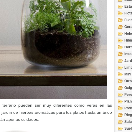
Esta
Acuá
Flot
Fuch
Gera
Hel
Hibi
Hort
Inse
Jard
Limp
Mini
Otro
Oxi
Per
Plan
tu terrario pueden ser muy diferentes como verás en las
Pod
rdín de hierbas aromáticas para tus platos hasta un árido
Rie
rán apenas cuidados.
Salu
tem
Suel