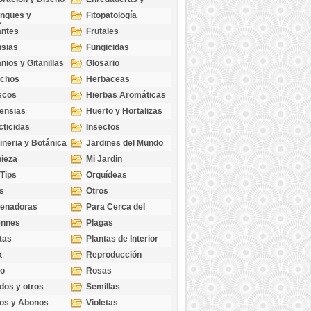
cubresuelos
nques y
Fitopatología
ticas
antes
Frutales
sias
Fungicidas
nios y Gitanillas
Glosario
echos
Herbaceas
scos
Hierbas Aromáticas
ensias
Huerto y Hortalizas
cticidas
Insectos
ineria y Botánica
Jardines del Mundo
ieza
Mi Jardin
 Tips
Orquídeas
s
Otros
genadoras
Para Cerca del
Estanque
ennes
Plagas
tas
Plantas de Interior
a
Reproducción
go
Rosas
dos y otros
Semillas
as
os y Abonos
Violetas