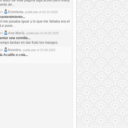
el autor de este pagina siga activo pero estoy
ento de...
por
Estefania
,
publicado el 03.10.2025
antenimiento...
mí me pasaba igual y lo que me fallaba era el
Le puse...
por
Ana María
,
publicado el 24.09.2025
ntar una semilla...
iempo tardan en dar fruto los mangos.
por
Nombre
,
publicado el 23.09.2025
a Acalifa o cola...