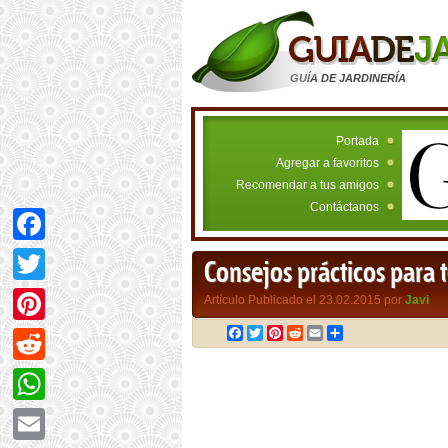
GUÍA DE JARDINERÍA
Portada
Agregar a favoritos
Recomendar a tus amigos
Contáctanos
Facebook
Consejos prácticos para t
Twitter
Artículo Publicado el 23.02.2015 por
Javi
Facebook
Twitter
Pinterest
Reddit
Email
Compartir
Pinterest
Reddit
WhatsApp