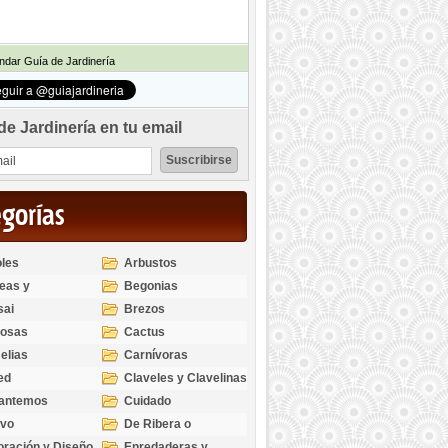
dar Guía de Jardinería
de Jardinería en tu email
egorías
les
Arbustos
eas y
Begonias
odendros
sai
Brezos
bosas
Cactus
elias
Carnívoras
ed
Claveles y Clavelinas
santemos
Cuidado
ivo
De Ribera o
Palustres
ración y Diseño
Enredaderas y