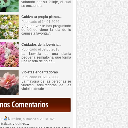
valorada por su follaje, el cual
se encuentra...
Cultiva tu propia planta...
Publicado el 14.01.2026
¿Alguna vez te has preguntado
de dónde viene la tela de tu
camiseta favorita?...
Cuidados de la Lewisia...
Publicado el 09.05.2018
La Lewisia es una planta
pequeña semialpina que forma
una roseta de hojas...
Violetas encantadoras
Publicado el 02.07.2008
La mayoría de las personas se
vuelvan admiradoras de las
violetas desde...
imos Comentarios
por
Nombre
,
publicado el 20.10.2025
sticas y cultivo...