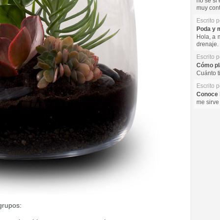
no se si 
muy cont
Escrito 
Poda y m
Hola, a 
drenaje. 
Escrito 
Cómo pla
Cuánto t
Escrito 
Conoce l
me sirve
 grupos: