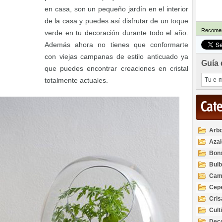
en casa, son un pequeño jardín en el interior
de la casa y puedes así disfrutar de un toque
Recomen
verde en tu decoración durante todo el año.
Además ahora no tienes que conformarte
con viejas campanas de estilo anticuado ya
Guía 
que puedes encontrar creaciones en cristal
totalmente actuales.
Cat
Arbo
Azal
Rod
Bon
Bul
Cam
Cep
Cri
Cult
Deco