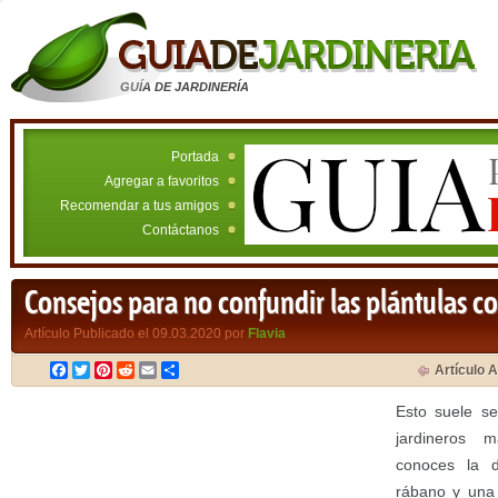
GUÍA DE JARDINERÍA
Portada
Agregar a favoritos
Recomendar a tus amigos
Contáctanos
Consejos para no confundir las plántulas co
Artículo Publicado el 09.03.2020 por
Flavia
Facebook
Twitter
Pinterest
Reddit
Email
Compartir
Artículo A
Esto suele se
jardineros 
conoces la d
rábano y una 