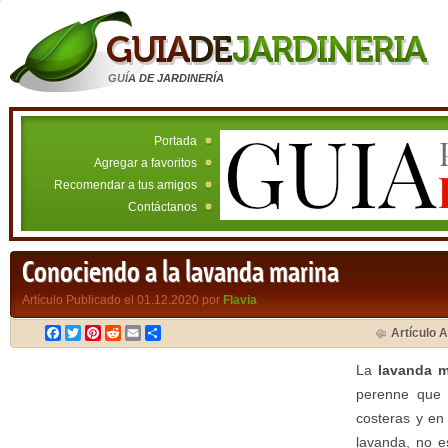
GUÍA DE JARDINERÍA
Portada
Agregar a favoritos
Recomendar a tus amigos
Contáctanos
Conociendo a la lavanda marina
Artículo Publicado el 01.12.2020 por
Flavia
Facebook
Twitter
Pinterest
Reddit
Email
Compartir
Artículo A
La
lavanda m
perenne que 
costeras y en
lavanda, no e