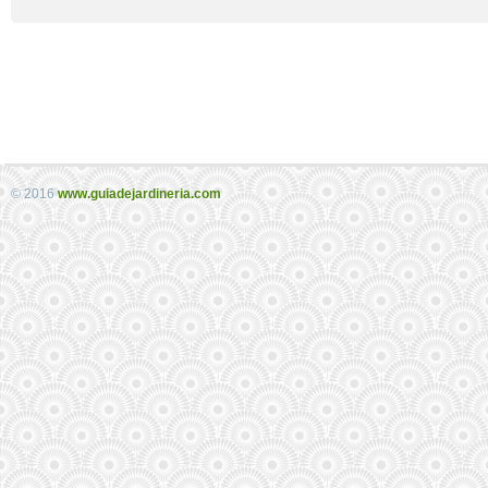
© 2016
www.guiadejardineria.com