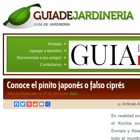
GUÍA DE JARDINERÍA
Portada
Agregar a favoritos
Recomendar a tus amigos
Contáctanos
Conoce el pinito japonés o falso ciprés
Artículo Publicado el 17.11.2014 por
Javi
Facebook
Twitter
Pinterest
Reddit
Email
Compartir
Artículo A
En realidad e
el
Kochia sc
Europa y Asi
todo el mundo