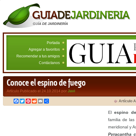
GUÍA DE JARDINERÍA
Portada
Agregar a favoritos
Recomendar a tus amigos
Contáctanos
Conoce el espino de fuego
Artículo Publicado el 24.10.2014 por
Javi
Facebook
Twitter
Pinterest
Reddit
Email
Compartir
Artículo A
El
espino d
familia de la
meridional y A
Pyracantha c