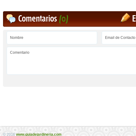
Comentarios
(0)
E
© 2016
www.guiadejardineria.com