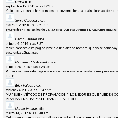
Cyntia
dice:
septiembre 12, 2015 a las 8:01 pm
Yo lo hice y estan echando raices…estoy emocionada, ojala sigan asi de her
Sonia Cardona
dice:
marzo 8, 2016 a las 12:57 am
excelentes y muy faciles de transplantar con sus buenas indicaciones gracias.
Cacho Paredes
dice:
octubre 6, 2016 a las 3:37 am
recien conozco esta página y me dio una alegria bárbara, que ya se como voy 
suculentas,,,Graciasss
Ma Elena Rdz Acevedo
dice:
octubre 29, 2016 a las 7:28 am
Primera vez veo esta página me encantaron sus recomendaciones pues me f
gracias
Erick Vaides
dice:
febrero 24, 2017 a las 10:47 pm
MUY BUEN MÉTODO DE PROPAGACION Y LO MEJOR ES QUE PUEDEN 
PLANTAS GRACIAS Y A PROBAR SE HA DICHO…
Marina Vázquez
dice:
marzo 14, 2017 a las 3:48 am
Quiero agradecer por estos valiosos consejos, de cómo reproducir las sucule