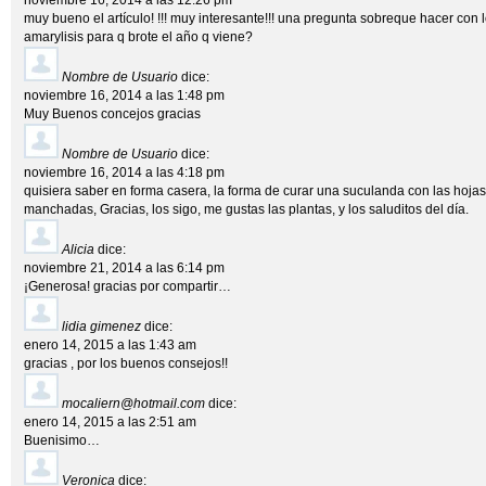
noviembre 16, 2014 a las 12:26 pm
muy bueno el artículo! !!! muy interesante!!! una pregunta sobreque hacer con 
amarylisis para q brote el año q viene?
Nombre de Usuario
dice:
noviembre 16, 2014 a las 1:48 pm
Muy Buenos concejos gracias
Nombre de Usuario
dice:
noviembre 16, 2014 a las 4:18 pm
quisiera saber en forma casera, la forma de curar una suculanda con las hoj
manchadas, Gracias, los sigo, me gustas las plantas, y los saluditos del día.
Alicia
dice:
noviembre 21, 2014 a las 6:14 pm
¡Generosa! gracias por compartir…
lidia gimenez
dice:
enero 14, 2015 a las 1:43 am
gracias , por los buenos consejos!!
mocaliern@hotmail.com
dice:
enero 14, 2015 a las 2:51 am
Buenisimo…
Veronica
dice: