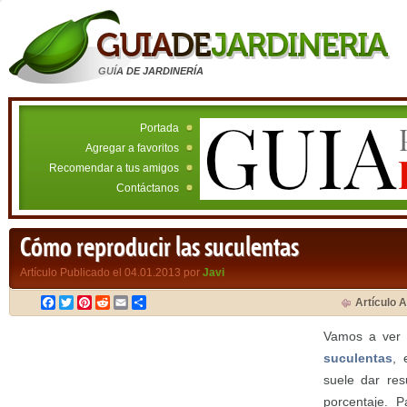
GUÍA DE JARDINERÍA
Portada
Agregar a favoritos
Recomendar a tus amigos
Contáctanos
Cómo reproducir las suculentas
Artículo Publicado el 04.01.2013 por
Javi
Facebook
Twitter
Pinterest
Reddit
Email
Compartir
Artículo A
Vamos a ver 
suculentas
, 
suele dar res
porcentaje. P