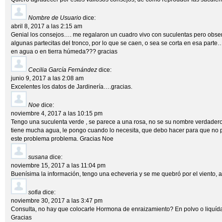
Nombre de Usuario
dice:
abril 8, 2017 a las 2:15 am
Genial los consejos…. me regalaron un cuadro vivo con suculentas pero obse
algunas partecitas del tronco, por lo que se caen, o sea se corta en esa parte
en agua o en tierra húmeda??? gracias
Cecilia García Fernández
dice:
junio 9, 2017 a las 2:08 am
Excelentes los datos de Jardinería….gracias.
Noe
dice:
noviembre 4, 2017 a las 10:15 pm
Tengo una suculenta verde , se parece a una rosa, no se su nombre verdadero 
tiene mucha agua, le pongo cuando lo necesita, que debo hacer para que no 
este problema problema. Gracias Noe
susana
dice:
noviembre 15, 2017 a las 11:04 pm
Buenísima la información, tengo una echeveria y se me quebró por el viento, 
sofia
dice:
noviembre 30, 2017 a las 3:47 pm
Consulta, no hay que colocarle Hormona de enraizamiento? En polvo o liquíd
Gracias