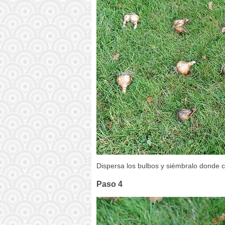
Dispersa los bulbos y siémbralo donde 
Paso 4