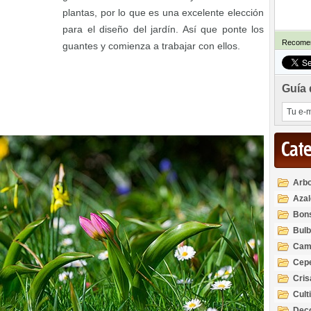
plantas, por lo que es una excelente elección
para el diseño del jardín. Así que ponte los
Recomen
guantes y comienza a trabajar con ellos.
Guía 
Cat
Arbo
Azal
Rod
Bon
Bul
Cam
Cep
Cri
Cult
Deco