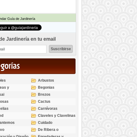
dar Guía de Jardinería
de Jardinería en tu email
egorías
les
Arbustos
eas y
Begonias
odendros
sai
Brezos
bosas
Cactus
elias
Carnívoras
ed
Claveles y Clavelinas
santemos
Cuidado
ivo
De Ribera o
Palustres
ración y Diseño
Enredaderas y