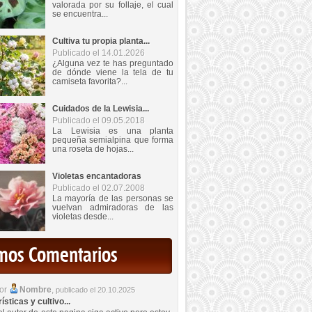
valorada por su follaje, el cual
se encuentra...
Cultiva tu propia planta...
Publicado el 14.01.2026
¿Alguna vez te has preguntado
de dónde viene la tela de tu
camiseta favorita?...
Cuidados de la Lewisia...
Publicado el 09.05.2018
La Lewisia es una planta
pequeña semialpina que forma
una roseta de hojas...
Violetas encantadoras
Publicado el 02.07.2008
La mayoría de las personas se
vuelvan admiradoras de las
violetas desde...
imos Comentarios
por
Nombre
,
publicado el 20.10.2025
sticas y cultivo...