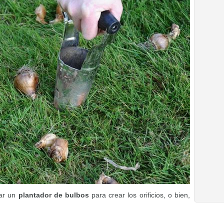
zar un
plantador de bulbos
para crear los orificios, o bien,