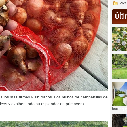
Viva
Últi
na los más firmes y sin daños. Los bulbos de campanillas de
icos y exhiben todo su esplendor en primavera.
hacer que