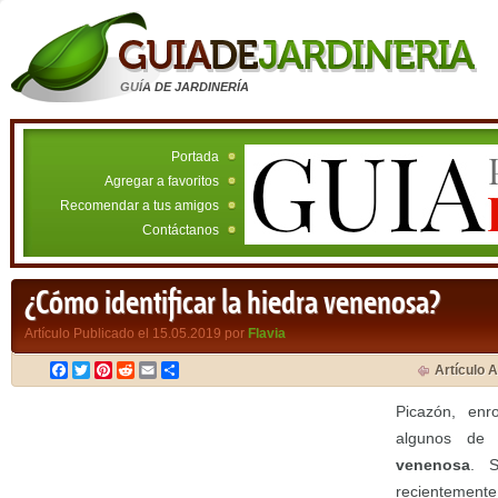
GUÍA DE JARDINERÍA
Portada
Agregar a favoritos
Recomendar a tus amigos
Contáctanos
¿Cómo identificar la hiedra venenosa?
Artículo Publicado el 15.05.2019 por
Flavia
Facebook
Twitter
Pinterest
Reddit
Email
Compartir
Artículo A
Picazón, enro
algunos de
venenosa
. S
recientemente