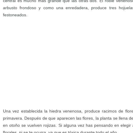
central es mucho más grande que las otras dos. El roble veneno
arbusto frondoso y como una enredadera, produce tres hojuel
festoneados.
Una vez establecida la hiedra venenosa, produce racimos de flor
primavera. Después de que aparecen las flores, la planta se llena 
en otoño se vuelven rojizas. Si alguna vez has pensando en elegir 
florales, ni se te ocurra, ya que es tóxica durante todo el año.