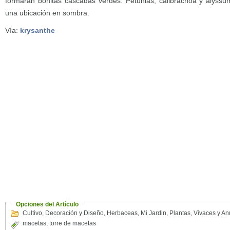
formarán bonitas cascadas verdes. Petunias, calibrachoa y alyss
una ubicación en sombra.
Vía:
krysanthe
Opciones del Artículo
Cultivo
,
Decoración y Diseño
,
Herbaceas
,
Mi Jardin
,
Plantas
,
Vivaces y An
macetas
,
torre de macetas