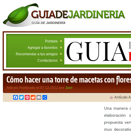
GUÍA DE JARDINERÍA
Portada
Agregar a favoritos
Recomendar a tus amigos
Contáctanos
Cómo hacer una torre de macetas con flore
Artículo Publicado el 07.12.2012 por
Javi
Facebook
Twitter
Pinterest
Reddit
Email
Compartir
Artículo A
Una manera de
elaboración
propuesta ver
muy decorativ