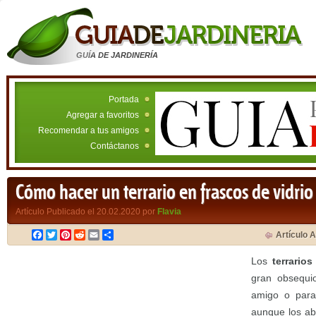
GUÍA DE JARDINERÍA
Portada
Agregar a favoritos
Recomendar a tus amigos
Contáctanos
Cómo hacer un terrario en frascos de vidrio
Artículo Publicado el 20.02.2020 por
Flavia
Facebook
Twitter
Pinterest
Reddit
Email
Compartir
Artículo A
Los
terrario
gran obsequi
amigo o para
aunque los ab