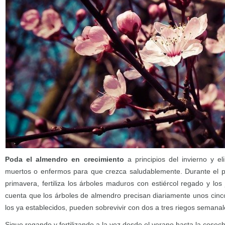
Poda el almendro en crecimiento
a principios del invierno y e
muertos o enfermos para que crezca saludablemente. Durante el pe
primavera, fertiliza los árboles maduros con estiércol regado y lo
cuenta que los árboles de almendro precisan diariamente unos cin
los ya establecidos, pueden sobrevivir con dos a tres riegos semanal
Sigue regando y fertilizando a la vez desde el verano hasta la cosec