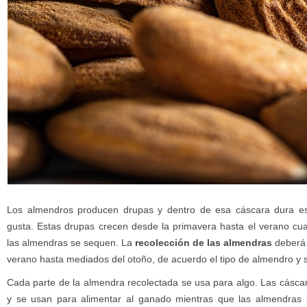
Los almendros producen drupas y dentro de esa cáscara dura es
gusta. Estas drupas crecen desde la primavera hasta el verano cu
las almendras se sequen. La
recolección de las almendras
deberá 
verano hasta mediados del otoño, de acuerdo el tipo de almendro y s
Cada parte de la almendra recolectada se usa para algo. Las cáscar
y se usan para alimentar al ganado mientras que las almendras