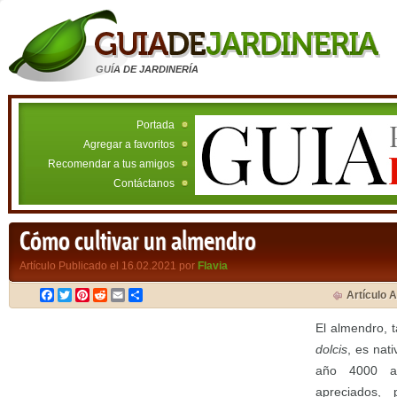
GUÍA DE JARDINERÍA
Portada
Agregar a favoritos
Recomendar a tus amigos
Contáctanos
Cómo cultivar un almendro
Artículo Publicado el 16.02.2021 por
Flavia
Facebook
Twitter
Pinterest
Reddit
Email
Compartir
Artículo A
El almendro,
dolcis
, es nati
año 4000 a
apreciados,